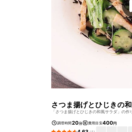
さつま揚げとひじきの和
「
さつま揚げとひじきの和風サラダ
」の作
20
400
調理時間
費用目安
分
円
4.63
(
5
)