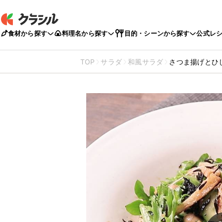
食材から探す
料理名から探す
目的・シーンから探す
公式レ
TOP
サラダ
和風サラダ
さつま揚げとひ