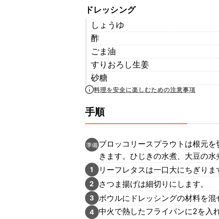
ドレッシング
しょうゆ
酢
ごま油
すりおろし生姜
砂糖
料理を安全に楽しむための注意事項
手順
ブロッコリースプラウトは根元を
準備
きます。ひじきの水煮、大豆の水
リーフレタスは一口大にちぎりま
1
さつま揚げは細切りにします。
2
ボウルにドレッシングの材料を混
3
中火で熱したフライパンに2を入
4