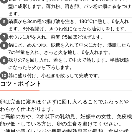
型に成形します。薄力粉、溶き卵、パン粉の順に衣をつけ
ます。
鍋底から3cm程の揚げ油を注ぎ、180℃に熱し、6を入れ
6
ます。8分程揚げ、きつね色になったら油切りをします。
ボウルに卵を入れ、菜箸で5回ほど混ぜます。
7
鍋に水、めんつゆ、砂糖を入れて中火にかけ、沸騰したら
8
7の半量を入れ、さっと火を通し、6を入れます。
残りの7を回し入れ、蓋をして中火で熱します。半熟状態
9
になったら火から下ろします。
器に盛り付け、小ねぎを散らして完成です。
10
コツ・ポイント
卵は完全に溶きほぐさずに回し入れることでふわっとや
わらかく仕上がります。

ご高齢の方や、2才以下の乳幼児、妊娠中の女性、免疫機
能が低下している方は、卵の生食を避けてください。

ご使用の電子レンジの機種や耐熱容器の種類、食材の状