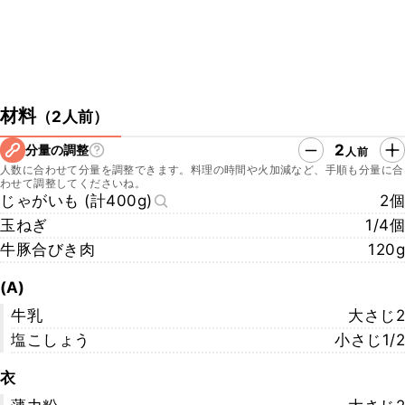
材料
（
2人前
）
2
分量の調整
人前
人数に合わせて分量を調整できます。料理の時間や火加減など、手順も分量に合
わせて調整してくださいね。
じゃがいも (計400g)
2個
玉ねぎ
1/4個
牛豚合びき肉
120g
(A)
牛乳
大さじ2
塩こしょう
小さじ1/2
衣