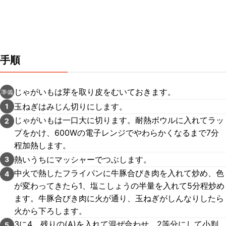
手順
じゃがいもは芽を取り皮をむいておきます。
準備
玉ねぎはみじん切りにします。
1
じゃがいもは一口大に切ります。耐熱ボウルに入れてラッ
2
プをかけ、600Wの電子レンジでやわらかくなるまで7分
程加熱します。
熱いうちにマッシャーでつぶします。
3
中火で熱したフライパンに牛豚合びき肉を入れて炒め、色
4
が変わってきたら1、塩こしょうの半量を入れて5分程炒め
ます。牛豚合びき肉に火が通り、玉ねぎがしんなりしたら
火から下ろします。
3に4、残りの(A)を入れて混ぜ合わせ、2等分にして小判
5