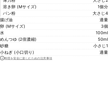
薄力粉
大さじ2
溶き卵 (Mサイズ)
1個分
パン粉
大さじ4
揚げ油
適量
卵 (Ⅿサイズ)
3個
水
100ml
めんつゆ (2倍濃縮)
50ml
砂糖
小さじ1
小ねぎ (小口切り)
適量
料理を安全に楽しむための注意事項