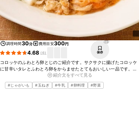
185
30
300
調理時間
費用目安
分
円
4.68
保存
(
6
)
コロッケのふわとろ卵とじのご紹介です。サクサクに揚げたコロッケ
に甘辛いタレとふわとろ卵をからませたとてもおいしい一品です。ご
紹介文をすべて見る
はんのおかずに最適です。お酒と一緒にもおすすめですよ。ぜひ一度
お試しください。
#
じゃがいも
#
玉ねぎ
#
牛乳
#
卵料理
#
野菜