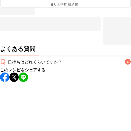
6
人の平均満足度
よくある質問
Q
日持ちはどれくらいですか？
+
このレシピをシェアする
保存期間は冷蔵で翌日中が目安です。なるべくお早めにお召
し上がりください。

A
※日持ちは目安です。
こちら
の注意事項をご確認の上、正し