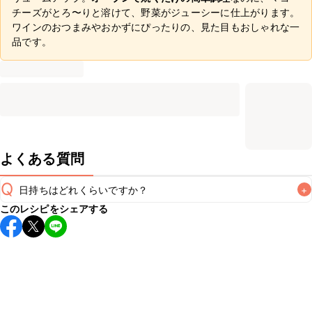
チーズがとろ〜りと溶けて、野菜がジューシーに仕上がります。
ワインのおつまみやおかずにぴったりの、見た目もおしゃれな一
品です。
よくある質問
Q
日持ちはどれくらいですか？
+
このレシピをシェアする
保存期間は冷蔵で翌日中が目安です。なるべくお早めにお召
し上がりください。

A
※日持ちは目安です。
こちら
の注意事項をご確認の上、正し