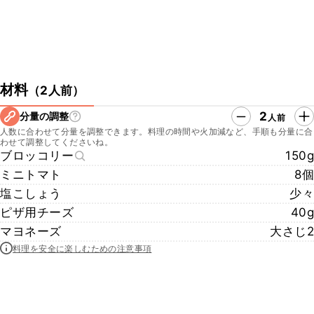
材料
（
2人前
）
2
分量の調整
人前
人数に合わせて分量を調整できます。料理の時間や火加減など、手順も分量に合
わせて調整してくださいね。
ブロッコリー
150g
ミニトマト
8個
塩こしょう
少々
ピザ用チーズ
40g
マヨネーズ
大さじ2
料理を安全に楽しむための注意事項