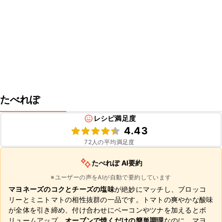
たべれぽ
レシピ満足度
4.43
72
人の平均満足度
たべれぽ AI要約
※ユーザーの声をAIが自動で要約しています
マヨネーズのコクとチーズの塩味
が絶妙にマッチし、ブロッコ
リーとミニトマトの相性抜群の一品です。トマトの爽やかな酸味
が全体を引き締め、付け合わせにベーコンやツナを加えるとボ
リュームアップ。
オーブンで焼くだけの簡単調理
なのに、マヨ