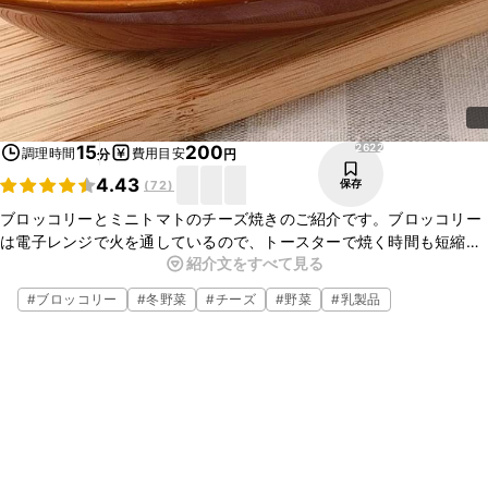
2622
15
200
調理時間
費用目安
分
円
4.43
保存
(
72
)
ブロッコリーとミニトマトのチーズ焼きのご紹介です。ブロッコリー
は電子レンジで火を通しているので、トースターで焼く時間も短縮で
紹介文をすべて見る
きます。ミニトマトの酸味も加わりとてもおいしいですよ。ぜひお試
しください。
#
ブロッコリー
#
冬野菜
#
チーズ
#
野菜
#
乳製品