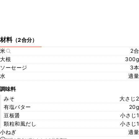
材料
（
2合分
）
米
2合
大根
300g
ソーセージ
3本
水
適量
調味料
みそ
大さじ2
有塩バター
20g
豆板醤
小さじ1
顆粒和風だし
小さじ1
小ねぎ
適量