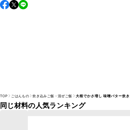
保存期間は冷蔵で当日中が目安です。なるべくお早めにお召
し上がりください。

A
※日持ちは目安です。
こちら
の注意事項をご確認の上、正し
TOP
ごはんもの
炊き込みご飯・混ぜご飯
大根でかさ増し 味噌バター炊
同じ材料の人気ランキング