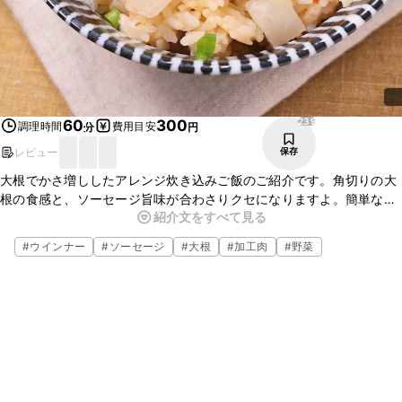
239
60
300
調理時間
費用目安
分
円
レビュー
保存
大根でかさ増ししたアレンジ炊き込みご飯のご紹介です。角切りの大
根の食感と、ソーセージ旨味が合わさりクセになりますよ。簡単な材
紹介文をすべて見る
料で手軽に作れますし、味噌バターの風味がとてもいいです。是非一
度、お試しください。
#
ウインナー
#
ソーセージ
#
大根
#
加工肉
#
野菜