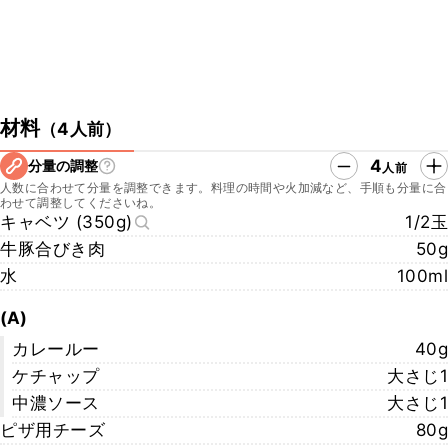
材料
（
4人前
）
4
分量の調整
人前
人数に合わせて分量を調整できます。料理の時間や火加減など、手順も分量に合
わせて調整してくださいね。
キャベツ (350g)
1/2玉
牛豚合びき肉
50g
水
100ml
(A)
カレールー
40g
ケチャップ
大さじ1
中濃ソース
大さじ1
ピザ用チーズ
80g