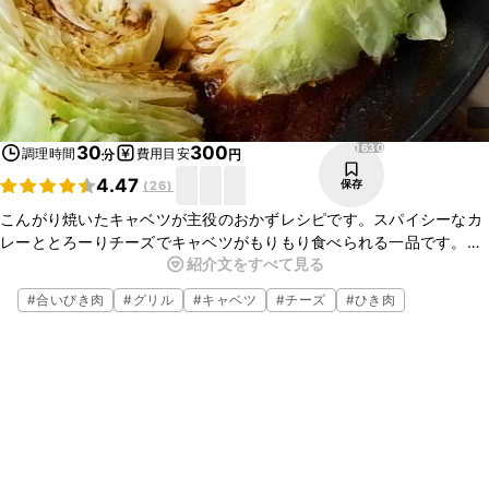
1630
30
300
調理時間
費用目安
分
円
4.47
保存
(
26
)
こんがり焼いたキャベツが主役のおかずレシピです。スパイシーなカ
レーととろーりチーズでキャベツがもりもり食べられる一品です。フ
紹介文をすべて見る
ライパン一つで調理が完成し、そのまま食卓にもだせるので、洗い物
も少なくて済みますよ。
#
合いびき肉
#
グリル
#
キャベツ
#
チーズ
#
ひき肉