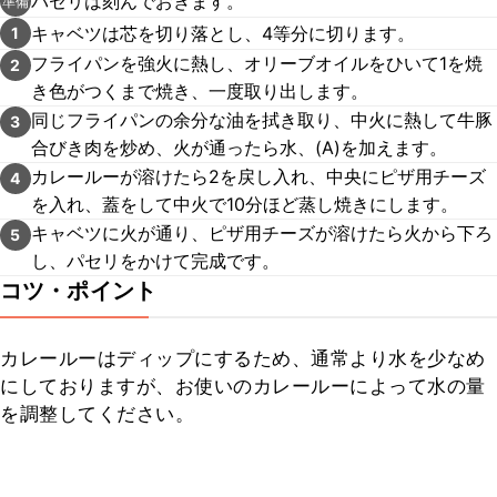
パセリは刻んでおきます。
準備
キャベツは芯を切り落とし、4等分に切ります。
1
フライパンを強火に熱し、オリーブオイルをひいて1を焼
2
き色がつくまで焼き、一度取り出します。
同じフライパンの余分な油を拭き取り、中火に熱して牛豚
3
合びき肉を炒め、火が通ったら水、(A)を加えます。
カレールーが溶けたら2を戻し入れ、中央にピザ用チーズ
4
を入れ、蓋をして中火で10分ほど蒸し焼きにします。
キャベツに火が通り、ピザ用チーズが溶けたら火から下ろ
5
し、パセリをかけて完成です。
コツ・ポイント
カレールーはディップにするため、通常より水を少なめ
にしておりますが、お使いのカレールーによって水の量
を調整してください。