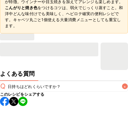
が特徴。ウインナーや目玉焼きを加えてアレンジも楽しめます。
こんがりと焼き色
をつけるコツは、弱火でじっくり蒸すこと。和
洋中どんな味付けでも美味しく、ヘビロテ確実の便利レシピで
す。キャベツ丸ごと1個使える大量消費メニューとしても重宝し
ます。
よくある質問
Q
日持ちはどれくらいですか？
+
このレシピをシェアする
保存期間は冷蔵で翌日中が目安です。なるべくお早めにお召
し上がりください。

A
※日持ちは目安です。
こちら
の注意事項をご確認の上、正し