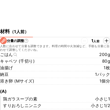
材料
（
1人前
）
1
分量の調整
人前
人数に合わせて分量を調整できます。料理の時間や火加減など、手順も分量に合
わせて調整してくださいね。
ごはん
200g
キャベツ (千切り)
80g
油揚げ
1枚
納豆
1パック
溶き卵 (Mサイズ)
1個分
(A)
鶏ガラスープの素
小さじ1
すりおろしニンニク
小さじ1/2