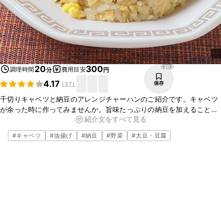
1202
20
300
調理時間
費用目安
分
円
4.17
保存
(
27
)
千切りキャベツと納豆のアレンジチャーハンのご紹介です。キャベツ
が余った時に作ってみませんか。旨味たっぷりの納豆を加えることで
紹介文をすべて見る
調味料も少なく、簡単においしいチャーハンが作れますよ。ぜひお試
しください。
#
キャベツ
#
油揚げ
#
納豆
#
野菜
#
大豆・豆腐