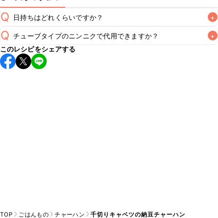
Q
日持ちはどれくらいですか？
+
Q
チューブタイプのニンニクで代用できますか？
+
保存期間は冷蔵で当日中が目安です。なるべくお早めにお召
このレシピをシェアする
し上がりください。

A
チューブタイプのニンニクを使用してもお作りいただけま
A
す。小さじ1/2を目安に加え、お好みの風味になるようご調節
※日持ちは目安です。
こちら
の注意事項をご確認の上、正し
TOP
ごはんもの
チャーハン
千切りキャベツの納豆チャーハン