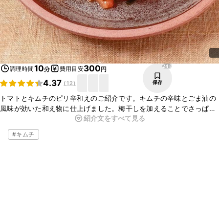
248
10
300
調理時間
費用目安
分
円
4.37
保存
(
12
)
トマトとキムチのピリ辛和えのご紹介です。キムチの辛味とごま油の
風味が効いた和え物に仕上げました。梅干しを加えることでさっぱり
紹介文をすべて見る
といただけますよ。お酒のおつまみにおすすめです。お手軽に作れる
のでぜひ、お試しくださいね。
#
キムチ