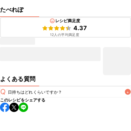
たべれぽ
レシピ満足度
4.37
12
人の平均満足度
よくある質問
Q
日持ちはどれくらいですか？
+
このレシピをシェアする
保存期間は冷蔵で当日中が目安です。なるべくお早めにお召
し上がりください。

A
※日持ちは目安です。
こちら
の注意事項をご確認の上、正し