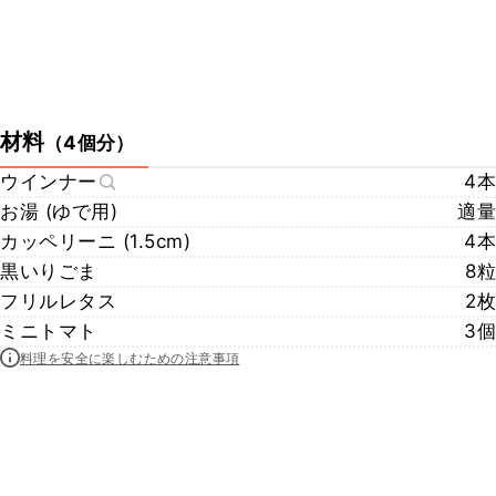
材料
（
4個分
）
ウインナー
4本
お湯 (ゆで用)
適量
カッペリーニ (1.5cm)
4本
黒いりごま
8粒
フリルレタス
2枚
ミニトマト
3個
料理を安全に楽しむための注意事項