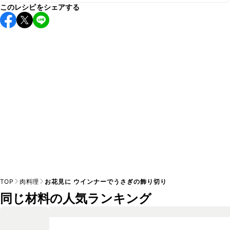
このレシピをシェアする
保存期間は冷蔵で翌日中が目安です。なるべくお早めにお召
し上がりください。

A
※日持ちは目安です。
こちら
の注意事項をご確認の上、正し
TOP
肉料理
お花見に ウインナーでうさぎの飾り切り
同じ材料の人気ランキング