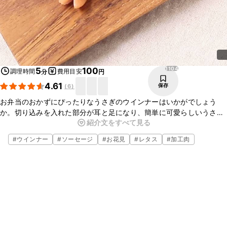
1104
5
100
調理時間
費用目安
分
円
4.61
保存
(
6
)
お弁当のおかずにぴったりなうさぎのウインナーはいかがでしょう
か。切り込みを入れた部分が耳と足になり、簡単に可愛らしいうさぎ
紹介文をすべて見る
になりますよ。普段のお弁当のおかずや、行楽弁当にもぴったりで
す。ぜひお試しくださいね。
#
ウインナー
#
ソーセージ
#
お花見
#
レタス
#
加工肉