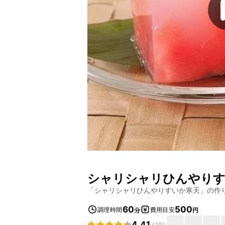
シャリシャリひんやりす
「
シャリシャリひんやりすいか寒天
」の作
60
500
調理時間
費用目安
分
円
4.41
(
10
)