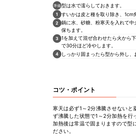
型は水で濡らしておきます。
準備
すいかは皮と種を取り除き、1cm
1
鍋に水、砂糖、粉寒天を入れて中
2
保ちます。
1を加えて混ぜ合わせたら火から
3
で30分ほど冷やします。
しっかり固まったら型から外し、
4
コツ・ポイント
寒天は必ず1～2分沸騰させないと
ず沸騰した状態で1～2分加熱を行っ
加熱後は常温で固まりますので型
ださい。
