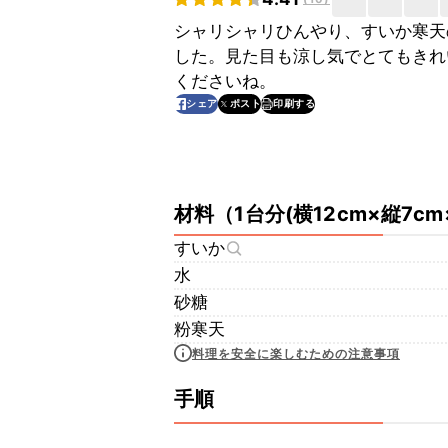
シャリシャリひんやり、すいか寒天
した。見た目も涼し気でとてもきれ
くださいね。
印刷する
シェア
ポスト
材料
（
1台分(横12cm×縦7c
すいか
水
砂糖
粉寒天
料理を安全に楽しむための注意事項
手順