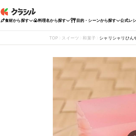
食材から探す
料理名から探す
目的・シーンから探す
公式レ
TOP
スイーツ
和菓子
シャリシャリひん