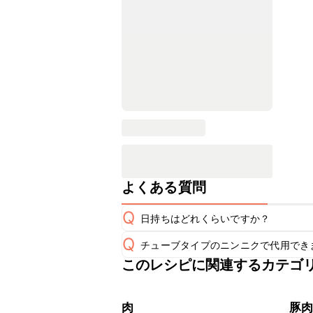
よくある質問
Q
日持ちはどれくらいですか？
Q
チューブタイプのニンニクで代用でき
保存期間は冷蔵で翌日中が目安です。
A
このレシピに関連するカテゴ
チューブタイプのニンニクを使用して
A
※日持ちは目安です。
こちら
肉
豚