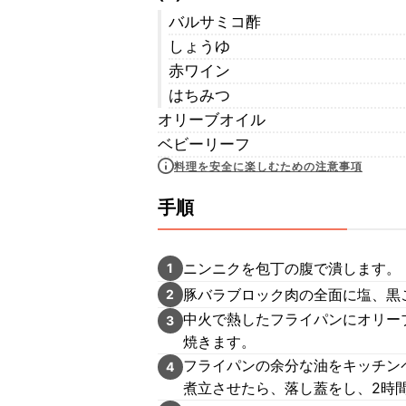
バルサミコ酢
しょうゆ
赤ワイン
はちみつ
オリーブオイル
ベビーリーフ
料理を安全に楽しむための注意事項
手順
ニンニクを包丁の腹で潰します。
1
豚バラブロック肉の全面に塩、黒
2
中火で熱したフライパンにオリー
3
焼きます。
フライパンの余分な油をキッチンペ
4
煮立させたら、落し蓋をし、2時