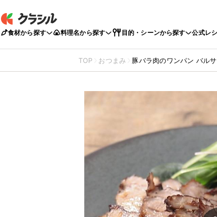
食材から探す
料理名から探す
目的・シーンから探す
公式レ
TOP
おつまみ
豚バラ肉のワンパン バル