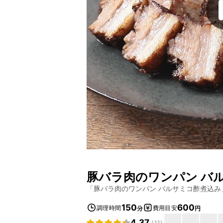
豚バラ肉のワンパン バ
「
豚バラ肉のワンパン バルサミコ酢煮込み
150
600
調理時間
費用目安
分
円
4.37
(
11
)