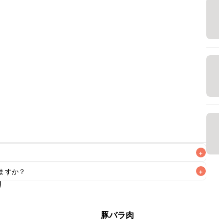
+
ますか？
+
なるべくお早めにお召し上がりください。

リ
もお作りいただけます。小さじ1を目安に加え、お好みの風味
肉
豚バラ肉