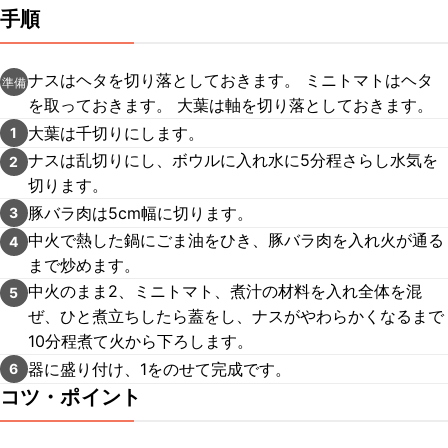
手順
ナスはヘタを切り落としておきます。 ミニトマトはヘタ
準備
を取っておきます。 大葉は軸を切り落としておきます。
大葉は千切りにします。
1
ナスは乱切りにし、ボウルに入れ水に5分程さらし水気を
2
切ります。
豚バラ肉は5cm幅に切ります。
3
中火で熱した鍋にごま油をひき、豚バラ肉を入れ火が通る
4
まで炒めます。
中火のまま2、ミニトマト、煮汁の材料を入れ全体を混
5
ぜ、ひと煮立ちしたら蓋をし、ナスがやわらかくなるまで
10分程煮て火から下ろします。
器に盛り付け、1をのせて完成です。
6
コツ・ポイント