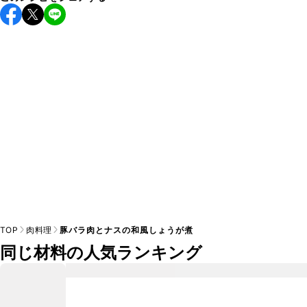
保存期間は冷蔵で翌日中が目安です。なるべくお早めにお召
し上がりください。

A
※日持ちは目安です。
こちら
の注意事項をご確認の上、正し
TOP
肉料理
豚バラ肉とナスの和風しょうが煮
同じ材料の人気ランキング