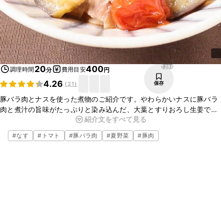
1286
20
400
調理時間
費用目安
分
円
4.26
保存
(
21
)
豚バラ肉とナスを使った煮物のご紹介です。やわらかいナスに豚バラ
肉と煮汁の旨味がたっぷりと染み込んだ、大葉とすりおろし生姜で
紹介文をすべて見る
さっぱりといただける一品です。簡単にできるので今夜のおかずにい
かがでしょうか。ぜひ、作ってみてくださいね。
#
なす
#
トマト
#
豚バラ肉
#
夏野菜
#
豚肉