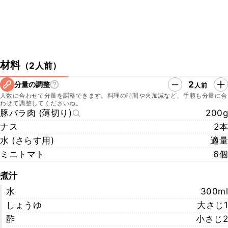
材料
（
2人前
）
2
分量の調整
人前
人数に合わせて分量を調整できます。料理の時間や火加減など、手順も分量に合
わせて調整してくださいね。
豚バラ肉 (薄切り)
200g
ナス
2本
水 (さらす用)
適量
ミニトマト
6個
煮汁
水
300ml
しょうゆ
大さじ1
酢
小さじ2