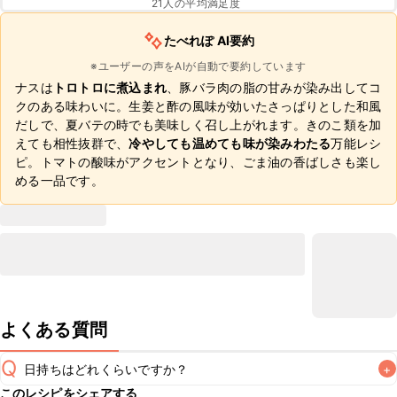
21
人の平均満足度
たべれぽ AI要約
※ユーザーの声をAIが自動で要約しています
ナスは
トロトロに煮込まれ
、豚バラ肉の脂の甘みが染み出してコ
クのある味わいに。生姜と酢の風味が効いたさっぱりとした和風
だしで、夏バテの時でも美味しく召し上がれます。きのこ類を加
えても相性抜群で、
冷やしても温めても味が染みわたる
万能レシ
ピ。トマトの酸味がアクセントとなり、ごま油の香ばしさも楽し
める一品です。
よくある質問
Q
日持ちはどれくらいですか？
+
このレシピをシェアする