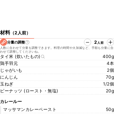
材料
（
2人前
）
2
分量の調整
人前
人数に合わせて分量を調整できます。料理の時間や火加減など、手順も分量に合
わせて調整してくださいね。
タイ米 (炊いたもの)
400g
鶏手羽元
4本
じゃがいも
2個
にんじん
70g
玉ねぎ
1/2個
ピーナッツ (ロースト・無塩)
20g
カレールー
マッサマンカレーペースト
50g