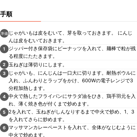
手順
じゃがいもは皮をむいて、芽を取っておきます。 にんじ
準備
んは皮をむいておきます。
ジッパー付き保存袋にピーナッツを入れて、麺棒で粒が残
1
る程度にたたきます。
玉ねぎは薄切りにします。
2
じゃがいも、にんじんは一口大に切ります。耐熱ボウルに
3
入れ、ふんわりとラップをかけ、600Wの電子レンジで3
分程加熱します。
中火で熱したフライパンにサラダ油をひき、鶏手羽元を入
4
れ、薄く焼き色が付くまで炒めます。
2を入れて、玉ねぎがしんなりするまで中火で炒め、1、3
5
を入れてさらに炒めます。
マッサマンカレーペーストを入れて、全体がなじむように
6
中火で炒めます。