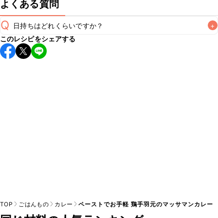
よくある質問
Q
日持ちはどれくらいですか？
+
このレシピをシェアする
保存期間は冷蔵で翌日中が目安です。なるべくお早めにお召
し上がりください。

A
※日持ちは目安です。
こちら
の注意事項をご確認の上、正し
TOP
ごはんもの
カレー
ペーストでお手軽 鶏手羽元のマッサマンカレー