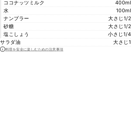
ココナッツミルク
400ml
水
100ml
ナンプラー
大さじ1/2
砂糖
大さじ1/2
塩こしょう
小さじ1/4
サラダ油
大さじ1
料理を安全に楽しむための注意事項