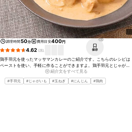
255
50
400
調理時間
費用目安
分
円
4.62
保存
(
9
)
鶏手羽元を使ったマッサマンカレーのご紹介です。こちらのレシピは
ペーストを使い、手軽に作ることができますよ。鶏手羽元とじゃがい
紹介文をすべて見る
もの旨味に、ココナッツミルクの甘味が効いたカレールーがよく合い
ます。お好みの肉や野菜と入れるとアレンジが広がりますので、ぜひ
#
手羽元
#
じゃがいも
#
玉ねぎ
#
にんじん
#
鶏肉
お試しくださいね。