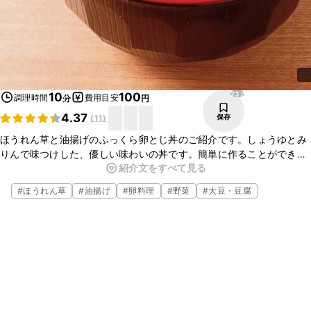
232
10
100
調理時間
費用目安
分
円
4.37
保存
(
11
)
ほうれん草と油揚げのふっくら卵とじ丼のご紹介です。しょうゆとみ
りんで味つけした、優しい味わいの丼です。簡単に作ることができま
紹介文をすべて見る
すので、忙しい日の朝食にもおすすめですよ。
#
ほうれん草
#
油揚げ
#
卵料理
#
野菜
#
大豆・豆腐