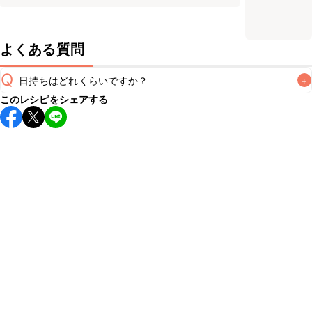
よくある質問
Q
日持ちはどれくらいですか？
+
このレシピをシェアする
こちらのレシピは出来たてをお召し上がりいただくことをお
すすめします。

A
※日持ちは目安です。
こちら
の注意事項をご確認の上、正し