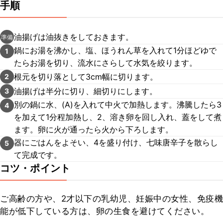
手順
油揚げは油抜きをしておきます。
準備
鍋にお湯を沸かし、塩、ほうれん草を入れて1分ほどゆで
1
たらお湯を切り、流水にさらして水気を絞ります。
根元を切り落として3cm幅に切ります。
2
油揚げは半分に切り、細切りにします。
3
別の鍋に水、(A)を入れて中火で加熱します。沸騰したら3
4
を加えて1分程加熱し、2、溶き卵を回し入れ、蓋をして煮
ます。卵に火が通ったら火から下ろします。
器にごはんをよそい、4を盛り付け、七味唐辛子を散らし
5
て完成です。
コツ・ポイント
ご高齢の方や、2才以下の乳幼児、妊娠中の女性、免疫機
能が低下している方は、卵の生食を避けてください。