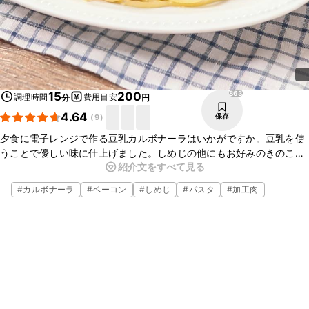
863
15
200
調理時間
費用目安
分
円
4.64
保存
(
9
)
夕食に電子レンジで作る豆乳カルボナーラはいかがですか。豆乳を使
うことで優しい味に仕上げました。しめじの他にもお好みのきのこを
紹介文をすべて見る
加えてアレンジするのもおすすめです。ささっとお手軽にお作りいた
だけますので、ぜひお試しくださいね。
#
カルボナーラ
#
ベーコン
#
しめじ
#
パスタ
#
加工肉