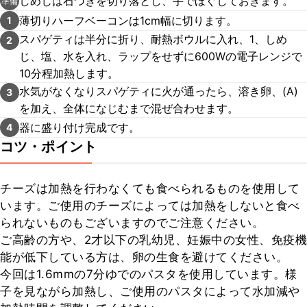
しめじは石づきを切り落とし、手でほぐしておきます。
準備
薄切りハーフベーコンは1cm幅に切ります。
1
スパゲティは半分に折り、耐熱ボウルに入れ、1、しめ
2
じ、塩、水を入れ、ラップをせずに600Wの電子レンジで
10分程加熱します。
水気がなくなりスパゲティに火が通ったら、溶き卵、(A)
3
を加え、全体になじむまで混ぜ合わせます。
器に盛り付け完成です。
4
コツ・ポイント
チーズは加熱を行わなくても食べられるものを使用して
います。ご使用のチーズによっては加熱をしないと食べ
られないものもございますのでご注意ください。

ご高齢の方や、2才以下の乳幼児、妊娠中の女性、免疫機
能が低下している方は、卵の生食を避けてください。

今回は1.6mmの7分ゆでのパスタを使用しています。様
子を見ながら加熱し、ご使用のパスタによって水加減や