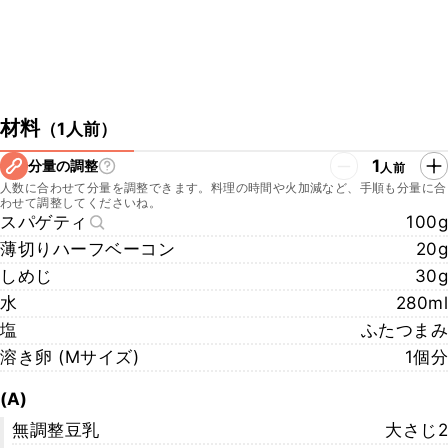
材料
（
1人前
）
1
分量の調整
人前
人数に合わせて分量を調整できます。料理の時間や火加減など、手順も分量に合
わせて調整してくださいね。
スパゲティ
100g
薄切りハーフベーコン
20g
しめじ
30g
水
280ml
塩
ふたつまみ
溶き卵 (Mサイズ)
1個分
(A)
無調整豆乳
大さじ2