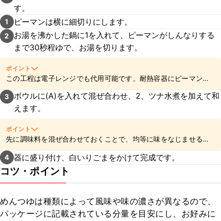
す。
ピーマンは横に細切りにします。
1
お湯を沸かした鍋に1を入れて、ピーマンがしんなりする
2
まで30秒程ゆで、お湯を切ります。
ポイント
この工程は電子レンジでも代用可能です。耐熱容器にピーマンを
入れてラップをし、600Wで1-2分を目安に加熱してください。電
ボウルに(A)を入れて混ぜ合わせ、2、ツナ水煮を加えて和
3
子レンジの機種や食材の状況により加熱時間は調整してくださ
えます。
い。
ポイント
先に調味料を混ぜ合わせておくことで、均等に味をなじませるこ
とができますよ。
器に盛り付け、白いりごまをかけて完成です。
4
コツ・ポイント
めんつゆは種類によって風味や味の濃さが異なるので、
パッケージに記載されている分量を目安にし、お好みに