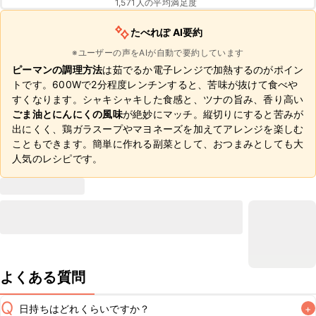
1,571
人の平均満足度
たべれぽ AI要約
※ユーザーの声をAIが自動で要約しています
ピーマンの調理方法
は茹でるか電子レンジで加熱するのがポイン
トです。600Wで2分程度レンチンすると、苦味が抜けて食べや
すくなります。シャキシャキした食感と、ツナの旨み、香り高い
ごま油とにんにくの風味
が絶妙にマッチ。縦切りにすると苦みが
出にくく、鶏ガラスープやマヨネーズを加えてアレンジを楽しむ
こともできます。簡単に作れる副菜として、おつまみとしても大
人気のレシピです。
よくある質問
Q
日持ちはどれくらいですか？
+