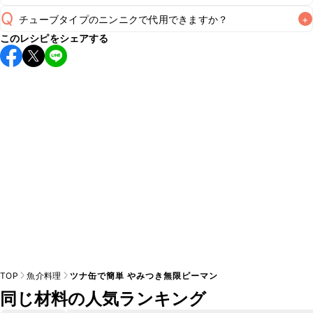
Q
チューブタイプのニンニクで代用できますか？
+
保存期間は冷蔵で当日中が目安です。なるべくお早めにお召
このレシピをシェアする
し上がりください。

A
チューブタイプのニンニクを使用してもお作りいただけま
A
す。小さじ1/2を目安に加え、お好みの風味になるようご調節
※日持ちは目安です。
こちら
の注意事項をご確認の上、正し
TOP
魚介料理
ツナ缶で簡単 やみつき無限ピーマン
同じ材料の人気ランキング