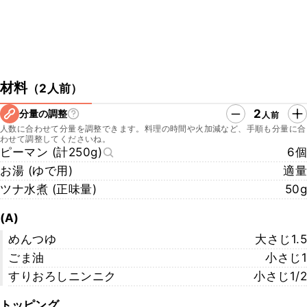
材料
（
2人前
）
2
分量の調整
人前
人数に合わせて分量を調整できます。料理の時間や火加減など、手順も分量に合
わせて調整してくださいね。
ピーマン (計250g)
6個
お湯 (ゆで用)
適量
ツナ水煮 (正味量)
50g
(A)
めんつゆ
大さじ1.5
ごま油
小さじ1
すりおろしニンニク
小さじ1/2
トッピング