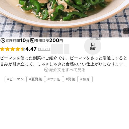
130.7K
10
200
調理時間
費用目安
分
円
4.47
保存
(
1,571
)
ピーマンを使った副菜のご紹介です。ピーマンをさっと湯通しすると
甘みが引き立って、しゃきしゃきと食感のよい仕上がりになります。
紹介文をすべて見る
ツナを合わせれば、シンプルな味つけでお箸が止まらない、やみつき
になる一品になりますよ。ぜひ作ってみてくださいね。
#
ピーマン
#
夏野菜
#
ツナ缶
#
野菜
#
魚介