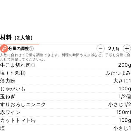
材料
（
2人前
）
2
分量の調整
人前
人数に合わせて分量を調整できます。料理の時間や火加減など、手順も分量に合
わせて調整してくださいね。
牛こま切れ肉
200g
塩 (下味用)
ふたつまみ
薄力粉
大さじ1
じゃがいも
100g
玉ねぎ
1/2個
すりおろしニンニク
小さじ1/2
赤ワイン
150ml
カットトマト缶
100g
塩
小さじ1