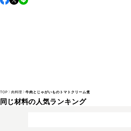
A
す。小さじ1/2を目安に加え、お好みの風味になるようご調節
※日持ちは目安です。
こちら
の注意事項をご確認の上、正し
TOP
肉料理
牛肉とじゃがいものトマトクリーム煮
同じ材料の人気ランキング