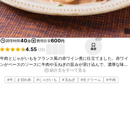
1120
40
600
調理時間
費用目安
分
円
4.55
保存
(
15
)
牛肉とじゃがいもをフランス風の赤ワイン煮に仕立てました。赤ワイ
ンがベースのソースに牛肉や玉ねぎの旨みが溶け込んで、濃厚な味わ
紹介文をすべて見る
いに仕上がっています。生クリームとバターのまろやかな風味もおい
しさのポイントです。ぜひ作ってみてくださいね。
#
牛こま切れ肉
#
じゃがいも
#
玉ねぎ
#
生クリーム
#
牛肉