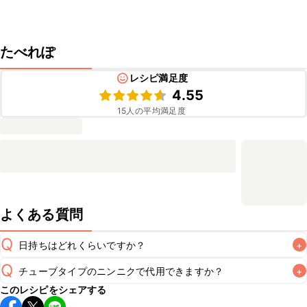
たべれぽ
レシピ満足度
4.55
15
人の平均満足度
よくある質問
Q
日持ちはどれくらいですか？
+
Q
チューブタイプのニンニクで代用できますか？
+
保存期間は冷蔵で翌日中が目安です。なるべくお早めにお召
このレシピをシェアする
し上がりください。

A
チューブタイプのニンニクを使用してもお作りいただけま