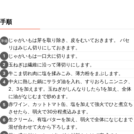
手順
じゃがいもは芽を取り除き、皮をむいておきます。 パセ
準備
リはみじん切りにしておきます。
じゃがいもは一口大に切ります。
1
玉ねぎは繊維に沿って薄切りにします。
2
牛こま切れ肉に塩を揉みこみ、薄力粉をまぶします。
3
中火に熱した鍋にサラダ油を入れ、すりおろしニンニク、
4
2、3を加えます。玉ねぎがしんなりしたら1を加え、全体
に油がなじむまで炒めます。
赤ワイン、カットトマト缶、塩を加えて強火でひと煮立ち
5
させたら、弱火で30分程煮込みます。
生クリーム、有塩バターを加え、弱火で全体になじむまで
6
混ぜ合わせて火から下ろします。