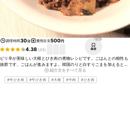
2793
30
500
調理時間
費用目安
分
円
4.38
保存
(
34
)
ピリ辛が美味しい大根とひき肉の煮物レシピです。ごはんとの相性も
抜群です。ごはんが進みますよ。韓国のりと白すりごまを加えると旨
紹介文をすべて見る
みがアップします。定番の大根の煮物を少しアレンジしたレシピをお
探しの方におすすめです。
#
牛ひき肉
#
牛ひき肉
#
大根
#
牛肉
#
ひき肉