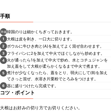
手順
韓国のりは細かくちぎっておきます。
準備
大根は皮を剥き、一口大に切ります。
1
ボウルに牛ひき肉と(A)を加えてよく混ぜ合わせます。
2
フライパンに2を加えて中火でほぐしながら炒めます。
3
火が通ったら1を加えて中火で炒め、水とコチュジャンを
4
加え蓋をして大根が柔らかくなるまで中火で煮ます。
煮汁が少なくなったら、蓋をとり、弱火にして(B)を加え
5
てさっと混ぜ、水溶き片栗粉でとろみをつけます。
器に盛りつけたら完成です。
6
コツ・ポイント
大根はお好みの切り方でお切りください。
