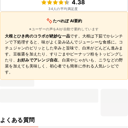
4.38
34
人の平均満足度
たべれぽ AI要約
※ユーザーの声をAIが自動で要約しています
大根とひき肉のコラボが絶妙な一品
です。大根は下茹でかレンチ
ンで下処理すると、味がよく染み込んでジューシーな食感に。コ
チュジャンのピリッとした辛みと旨味で、白米がどんどん進みま
す。豆板醤を加えたり、すりごまやピーナッツ粉をトッピングし
たり、
お好みでアレンジ自在
。白菜やじゃがいも、ニラなどの野
菜を加えても美味しく、初心者でも簡単に作れる人気レシピで
す。
よくある質問