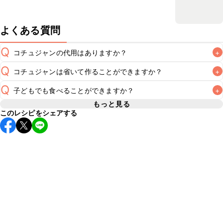
よくある質問
Q
コチュジャンの代用はありますか？
+
Q
コチュジャンは省いて作ることができますか？
+
A
コチュジャンの代用は
こちら
Q
子どもでも食べることができますか？
+
使用量が少ない場合は省いてもお作りいただけますが、メイ
ンの味付けとして使用している場合は省くと味がぼやける可
もっと見る
A
このレシピをシェアする
コチュジャンは甘辛い風味が特徴の食材なため、お子様や辛
能性があるため、 
こちら
 の食材で味を調えて仕上げること
い味付けが苦手な方は風味や刺激を強く感じる可能性がござ
います。使用する食材や味付けにつきましては普段のお子様
A
の食事内容にあわせて変更し、ご家庭でお召し上がりいただ
けるかをご判断いただいた上で、安全にクラシルレシピをご