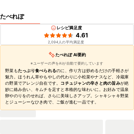
たべれぽ
レシピ満足度
4.61
2,094
人の平均満足度
たべれぽ AI要約
※ユーザーの声をAIが自動で要約しています
野菜も
たっぷり食べられる
のに、作り方は炒めるだけの手軽さが
魅力。ほうれん草やもやしの代わりに小松菜やナスなど、冷蔵庫
の野菜でアレンジ自在です。
コチュジャンの辛さと肉の旨み
が絶
妙に絡み合い、キムチを足すと本格的な味わいに。お好みで温泉
卵やのりをのせれば、さらに美味しさアップ。シャキシャキ野菜
とジューシーなひき肉で、ご飯が進む一品です。