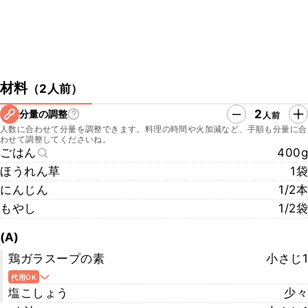
材料
（
2人前
）
2
分量の調整
人前
人数に合わせて分量を調整できます。料理の時間や火加減など、手順も分量に合
わせて調整してくださいね。
ごはん
400g
ほうれん草
1袋
にんじん
1/2本
もやし
1/2袋
(A)
鶏ガラスープの素
小さじ1
代用OK
塩こしょう
少々