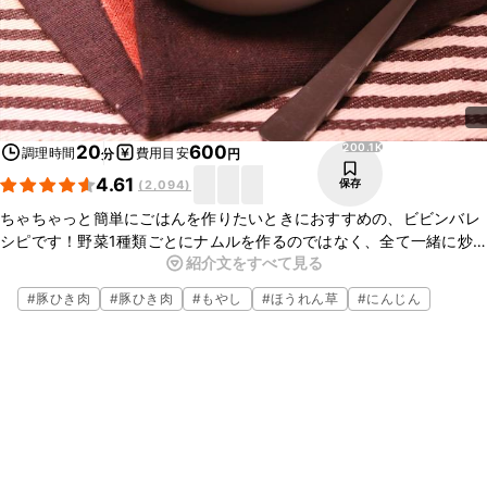
200.1K
20
600
調理時間
費用目安
分
円
4.61
保存
(
2,094
)
ちゃちゃっと簡単にごはんを作りたいときにおすすめの、ビビンバレ
シピです！野菜1種類ごとにナムルを作るのではなく、全て一緒に炒
紹介文をすべて見る
めてナムル風の味付けにし、甘辛く炒めたひき肉と合わせました。仕
上げにトロッと卵と絡めれば、やみつきの味わいに仕上がります。野
#
豚ひき肉
#
豚ひき肉
#
もやし
#
ほうれん草
#
にんじん
菜もたっぷりとれるので、ぜひお試しください。