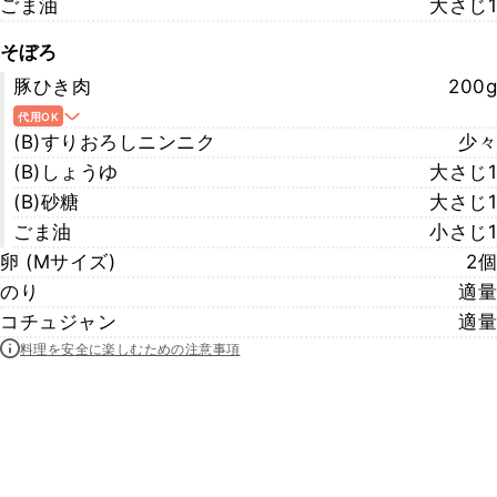
ごま油
大さじ1
そぼろ
豚ひき肉
200g
代用OK
(B)すりおろしニンニク
少々
(B)しょうゆ
大さじ1
(B)砂糖
大さじ1
ごま油
小さじ1
卵 (Mサイズ)
2個
のり
適量
コチュジャン
適量
料理を安全に楽しむための注意事項