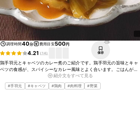
262
40
500
調理時間
費用目安
分
円
4.21
保存
(
14
)
鶏手羽元とキャベツのカレー煮のご紹介です。鶏手羽元の旨味とキャ
ベツの食感が、スパイシーなカレー風味とよく合います。ごはんが進
紹介文をすべて見る
む一品ですので、ぜひお試しくださいね。
#
手羽元
#
キャベツ
#
鶏肉
#
肉料理
#
野菜