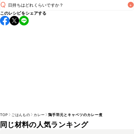
Q
日持ちはどれくらいですか？
+
このレシピをシェアする
保存期間は冷蔵で翌日中が目安です。なるべくお早めにお召
し上がりください。

A
※日持ちは目安です。
こちら
の注意事項をご確認の上、正し
TOP
ごはんもの
カレー
鶏手羽元とキャベツのカレー煮
同じ材料の人気ランキング