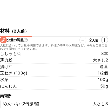
材料
（
2人前
）
2
分量の調整
人前
人数に合わせて分量を調整できます。料理の時間や火加減など、手順も分量に合
わせて調整してくださいね。
ししゃも
8本
薄力粉
大さじ2
揚げ油
適量
玉ねぎ (100g)
1/2個
水菜
100g
にんじん
50g
南蛮酢
めんつゆ (2倍濃縮)
大さじ3