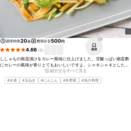
183
20
500
調理時間
費用目安
分
円
4.66
保存
(
5
)
ししゃもの南蛮漬けをカレー風味に仕上げました。甘酸っぱい南蛮酢
にカレーの風味が香りとてもおいしいですよ。シャキシャキとした野
紹介文をすべて見る
菜の食感もアクセントになっていて箸がすすみます。お酒のおつまみ
にもピッタリですよ。
#
水菜
#
玉ねぎ
#
にんじん
#
冬野菜
#
魚介料理