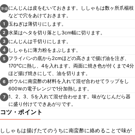
にんじんは皮をむいておきます。ししゃもは数ヶ所爪楊枝
準備
などで穴をあけておきます。
玉ねぎは薄切りにします。
1
水菜はヘタを切り落とし3cm幅に切ります。
2
にんじんは千切りにします。
3
ししゃもに薄力粉をまぶします。
4
フライパンの底から2cmほどの高さまで揚げ油を注ぎ、
5
170℃に熱し、4を入れます。両面に焼き色が付くまで4分
ほど揚げ焼きにして、油を切ります。
ボウルに南蛮酢の材料を入れて混ぜ合わせてラップをし
6
600Ｗの電子レンジで1分加熱します。
1、2、3、5を入れて混ぜ合わせます。味がなじんだら器
7
に盛り付けてできあがりです。
コツ・ポイント
ししゃもは揚げたてのうちに南蛮酢に絡めることで味が