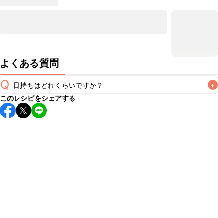
よくある質問
Q
日持ちはどれくらいですか？
+
このレシピをシェアする
保存期間は冷蔵で当日中が目安です。なるべくお早めにお召
し上がりください。

A
※日持ちは目安です。
こちら
の注意事項をご確認の上、正し