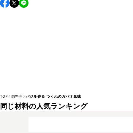
A
チューブタイプのニンニクを使用してもお作りいただけま
A
す。小さじ1/2を目安に加え、お好みの風味になるようご調節
※日持ちは目安です。
こちら
の注意事項をご確認の上、正し
TOP
肉料理
バジル香る つくねのガパオ風味
同じ材料の人気ランキング