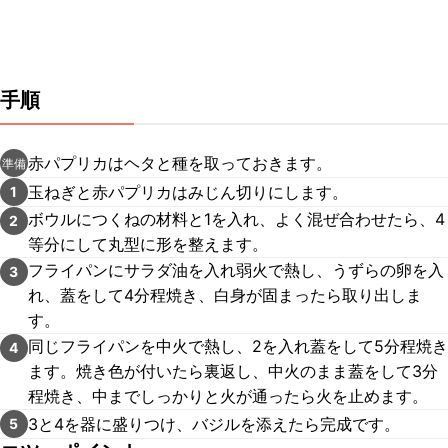
手順
赤パプリカはヘタと種を取っておきます。
準備
玉ねぎと赤パプリカはみじん切りにします。
1
ボウルにつくねの材料と1を入れ、よく混ぜ合わせたら、4
2
等分にして丸型に形を整えます。
フライパンにサラダ油を入れ弱火で熱し、うずらの卵を入
3
れ、蓋をして4分程焼き、白身が固まったら取り出しま
す。
同じフライパンを中火で熱し、2を入れ蓋をして5分程焼き
4
ます。焼き色が付いたら裏返し、中火のまま蓋をして3分
程焼き、中までしっかりと火が通ったら火を止めます。
3と4を器に盛りつけ、バジルを添えたら完成です。
5