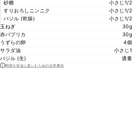
砂糖
小さじ1/2
すりおろしニンニク
小さじ1/2
バジル (乾燥)
小さじ1/2
玉ねぎ
30g
赤パプリカ
30g
うずらの卵
4個
サラダ油
小さじ1
バジル (生)
適量
料理を安全に楽しむための注意事項