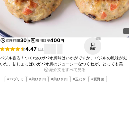
593
30
400
調理時間
費用目安
分
円
4.47
保存
(
5
)
バジル香る！つくねのガパオ風味はいかがですか。バジルの風味が効
いた、甘じょっぱいガパオ風のジューシーなつくねが、とっても美味
紹介文をすべて見る
しいですよ。小さなうずらの卵の目玉焼きがのった、かわいらしいつ
くねです。ぜひ作ってみてください。
#
パプリカ
#
鶏ひき肉
#
鶏ひき肉
#
玉ねぎ
#
夏野菜