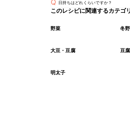
Q
日持ちはどれくらいですか？
このレシピに関連するカテゴ
保存期間は冷蔵で当日中が目安です。
A
※日持ちは目安です。
こちら
野菜
冬
大豆・豆腐
豆
明太子