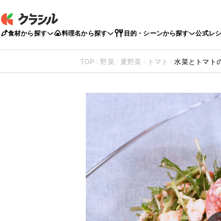
食材から探す
料理名から探す
目的・シーンから探す
公式レ
TOP
野菜
夏野菜
トマト
水菜とトマト