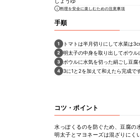
しょうゆ
料理を安全に楽しむための注意事項
手順
トマトは半月切りにして水菜は3c
1
明太子の中身を取り出してボウル
2
ボウルに水気を切った絹ごし豆腐
3
3に1と2を加えて和えたら完成で
4
コツ・ポイント
水っぽくるのを防ぐため、豆腐の水
明太子とマヨネーズは混ざりにく