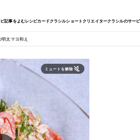
シピ
記事をよむ
レシピカード
クラシルショート
クリエイター
クラシルのサー
の明太マヨ和え
ミュートを解除