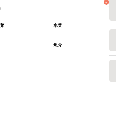
+
リ
なるべくお早めにお召し上がりください。

野菜
水菜
腐
魚介