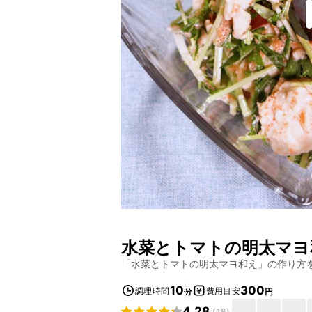
水菜とトマトの明太マヨ
「
水菜とトマトの明太マヨ和え
」の作り方
10
300
調理時間
費用目安
分
円
4.28
(
18
)