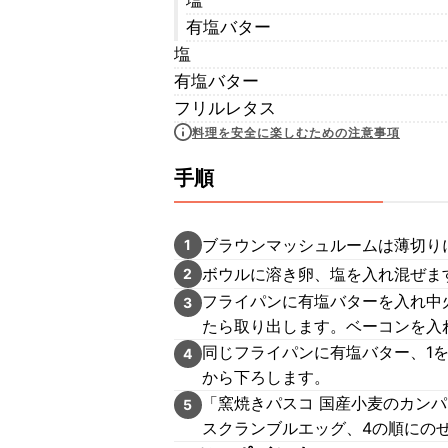
塩
有塩バター
塩
有塩バター
フリルレタス
料理を安全に楽しむための注意事項
手順
ブラウンマッシュルームは薄切り
1
ボウルに溶き卵、塩を入れ混ぜま
2
フライパンに有塩バターを入れ中
3
たら取り出します。ベーコンを入
同じフライパンに有塩バター、1
4
から下ろします。
「窯焼きパスコ 国産小麦のカンパ
5
スクランブルエッグ、4の順にの