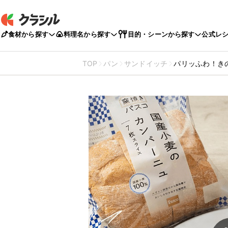
食材から探す
料理名から探す
目的・シーンから探す
公式レ
TOP
パン
サンドイッチ
パリッふわ！き