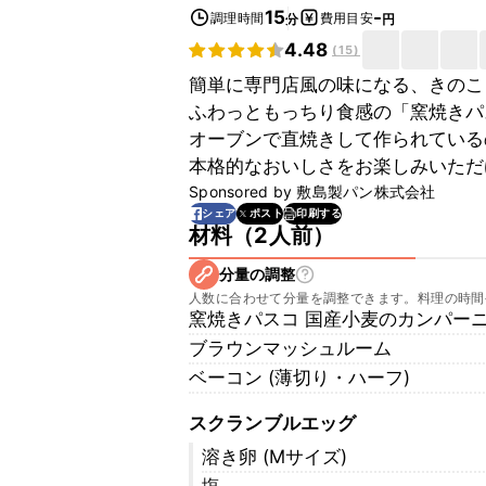
15
-
調理時間
費用目安
分
円
4.48
(
15
)
簡単に専門店風の味になる、きのこ
ふわっともっちり食感の「窯焼きパ
オーブンで直焼きして作られている
本格的なおいしさをお楽しみいただ
Sponsored by
敷島製パン株式会社
印刷する
シェア
ポスト
材料
（
2人前
）
分量の調整
人数に合わせて分量を調整できます。料理の時間
窯焼きパスコ 国産小麦のカンパー
ブラウンマッシュルーム
ベーコン (薄切り・ハーフ)
スクランブルエッグ
溶き卵 (Mサイズ)