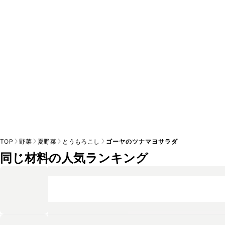
A
※日持ちは目安です。
こちら
の注意事項をご確認の上、正し
TOP
野菜
夏野菜
とうもろこし
ゴーヤのツナマヨサラダ
同じ材料の人気ランキング