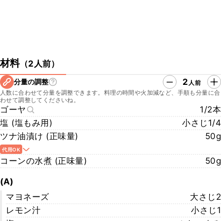
材料
（
2人前
）
2
分量の調整
人前
人数に合わせて分量を調整できます。料理の時間や火加減など、手順も分量に合
わせて調整してくださいね。
ゴーヤ
1/2本
塩 (塩もみ用)
小さじ1/4
ツナ油漬け (正味量)
50g
代用OK
コーンの水煮 (正味量)
50g
(A)
マヨネーズ
大さじ2
レモン汁
小さじ1