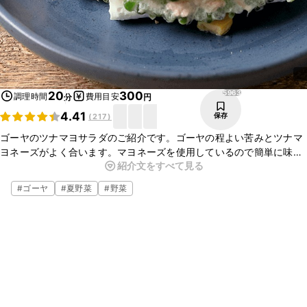
5963
20
300
調理時間
費用目安
分
円
4.41
保存
(
217
)
ゴーヤのツナマヨサラダのご紹介です。ゴーヤの程よい苦みとツナマ
ヨネーズがよく合います。マヨネーズを使用しているので簡単に味が
紹介文をすべて見る
調い、お手軽にお作りいただけますよ。おつまみにもおすすめです。
ぜひお試しくださいね。
#
ゴーヤ
#
夏野菜
#
野菜