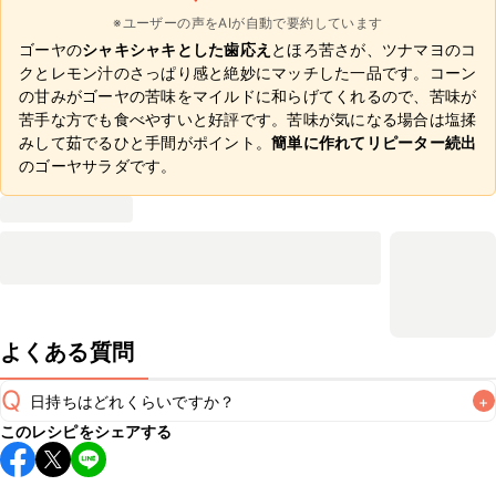
※ユーザーの声をAIが自動で要約しています
ゴーヤの
シャキシャキとした歯応え
とほろ苦さが、ツナマヨのコ
クとレモン汁のさっぱり感と絶妙にマッチした一品です。コーン
の甘みがゴーヤの苦味をマイルドに和らげてくれるので、苦味が
苦手な方でも食べやすいと好評です。苦味が気になる場合は塩揉
みして茹でるひと手間がポイント。
簡単に作れてリピーター続出
のゴーヤサラダです。
よくある質問
Q
日持ちはどれくらいですか？
+
このレシピをシェアする
保存期間は冷蔵で当日中が目安です。なるべくお早めにお召
し上がりください。
