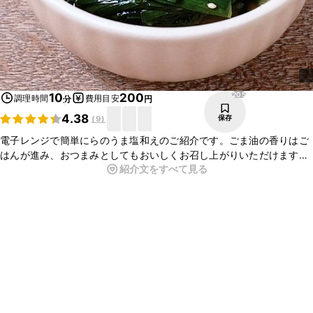
205
10
200
調理時間
費用目安
分
円
4.38
保存
(
9
)
電子レンジで簡単にらのうま塩和えのご紹介です。ごま油の香りはご
はんが進み、おつまみとしてもおいしくお召し上がりいただけます。
紹介文をすべて見る
あと一品欲しいときにぜひ作ってみてくださいね。