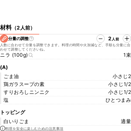
材料
（
2人前
）
2
分量の調整
人前
人数に合わせて分量を調整できます。料理の時間や火加減など、手順も分量に合
わせて調整してくださいね。
ニラ (100g)
1束
(A)
ごま油
小さじ2
鶏ガラスープの素
小さじ1/2
すりおろしニンニク
小さじ1/2
塩
ひとつまみ
トッピング
白いりごま
適量
料理を安全に楽しむための注意事項