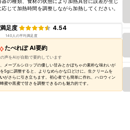
容器の種類、食材の状態により加熱具合に誤差が生じ
に応じて加熱時間を調整しながら加熱してください。
満足度
4.54
140
人の平均満足度
たべれぽ AI要約
ーの声をAIが自動で要約しています
、メープルシロップの優しい甘みとかぼちゃの素朴な味わいが
を5gに調整すると、よりなめらかな口どけに。生クリームを
い
がさらに引き立ちます。初心者でも簡単に作れ、ハロウィン
蜂蜜や黒蜜で甘さを調整できるのも魅力的です。