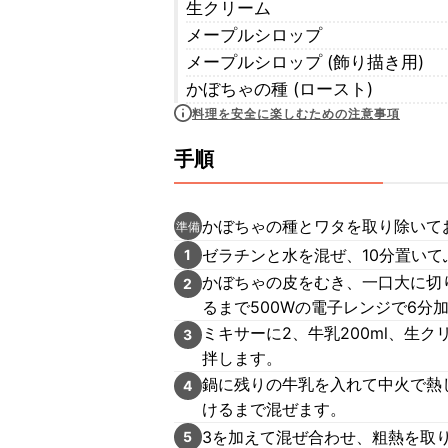
生クリーム
メープルシロップ
メープルシロップ (飾り描き用)
かぼちゃの種 (ロースト)
料理を安全に楽しむための注意事項
手順
かぼちゃの種とワタを取り除いて
準備
ゼラチンと水を混ぜ、10分置いて
1
かぼちゃの皮をむき、一口大に切
2
るまで500Wの電子レンジで6分
ミキサーに2、牛乳200ml、生
3
拌します。
鍋に残りの牛乳を入れて中火で熱
4
けるまで混ぜます。
3を加えて混ぜ合わせ、粗熱を取
5