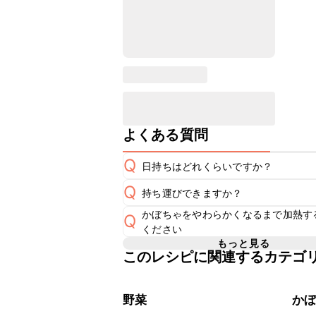
よくある質問
Q
日持ちはどれくらいですか？
Q
持ち運びできますか？
保存期間は冷蔵で翌日中が目安です。
A
かぼちゃをやわらかくなるまで加熱す
Q
要冷蔵のスイーツのため長時間のお持
※日持ちは目安です。
こちら
ください
A
でのお持ち運びは可能です。お持ち運
もっと見る
このレシピに関連するカテゴ
600Wの電子レンジの場合は5分が
A
野菜
か