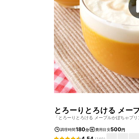
とろーりとろける メー
「
とろーりとろける メープルかぼちゃプリ
180
500
調理時間
費用目安
分
円
4.54
(
140
)