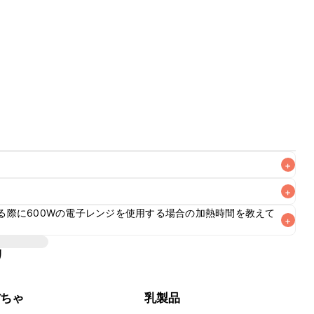
+
+
なるべくお早めにお召し上がりください。

る際に600Wの電子レンジを使用する場合の加熱時間を教えて
+
ち運びには不向きですが、保冷剤を添えていただけば短時間
びの際は保冷剤を添え、お持ち運び後はすぐに冷蔵庫に入れ
リ
目安です。ご使用になる電子レンジの機種や耐熱容器の種類、食
ぼちゃ
乳製品