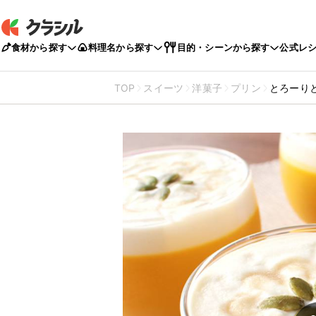
食材から探す
料理名から探す
目的・シーンから探す
公式レ
TOP
スイーツ
洋菓子
プリン
とろーり