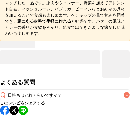
マッチした一品です。豚肉やウインナー、野菜を加えてアレンジ
も自在。マッシュルーム、パプリカ、ピーマンなどお好みの具材
を加えることで食感も楽しめます。ケチャップの量で甘みを調整
でき、
家にある材料で手軽に作れる
と好評です。バターの風味と
カレーの香りが食欲をそそり、給食で出てきたような懐かしい味
わいも楽しめます。
よくある質問
Q
日持ちはどれくらいですか？
+
このレシピをシェアする
保存期間は冷蔵で当日中が目安です。なるべくお早めにお召
し上がりください。

A
※日持ちは目安です。
こちら
の注意事項をご確認の上、正し