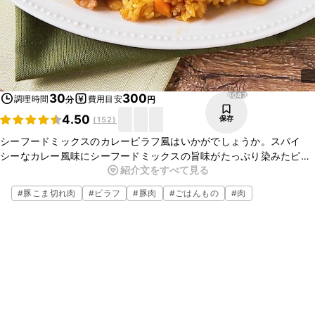
6043
30
300
調理時間
費用目安
分
円
4.50
保存
(
152
)
シーフードミックスのカレーピラフ風はいかがでしょうか。スパイ
シーなカレー風味にシーフードミックスの旨味がたっぷり染みたピラ
紹介文をすべて見る
フはとても美味しいですよ。具材がたくさん入っているのでこれだけ
でボリューム満点です。
#
豚こま切れ肉
#
ピラフ
#
豚肉
#
ごはんもの
#
肉