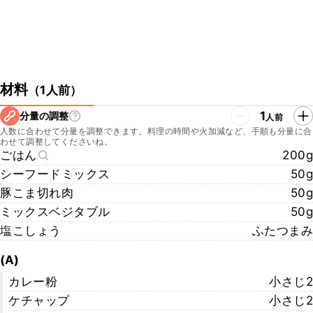
材料
（
1人前
）
1
分量の調整
人前
人数に合わせて分量を調整できます。料理の時間や火加減など、手順も分量に合
わせて調整してくださいね。
ごはん
200g
シーフードミックス
50g
豚こま切れ肉
50g
ミックスベジタブル
50g
塩こしょう
ふたつまみ
(A)
カレー粉
小さじ2
ケチャップ
小さじ2