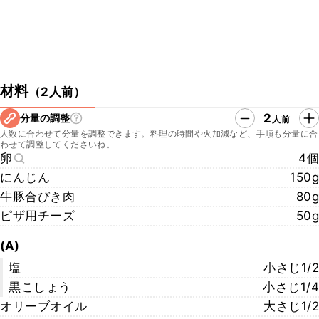
材料
（
2人前
）
2
分量の調整
人前
人数に合わせて分量を調整できます。料理の時間や火加減など、手順も分量に合
わせて調整してくださいね。
卵
4個
にんじん
150g
牛豚合びき肉
80g
ピザ用チーズ
50g
(A)
塩
小さじ1/2
黒こしょう
小さじ1/4
オリーブオイル
大さじ1/2