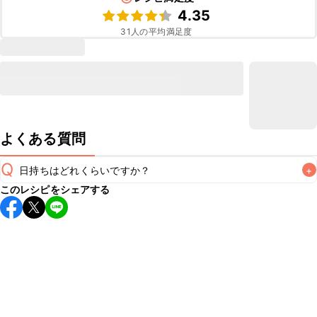
4.35
31
人の平均満足度
よくある質問
Q
日持ちはどれくらいですか？
+
このレシピをシェアする
保存期間は冷蔵で翌日中が目安です。なるべくお早めにお召
し上がりください。

A
※日持ちは目安です。
こちら
の注意事項をご確認の上、正し