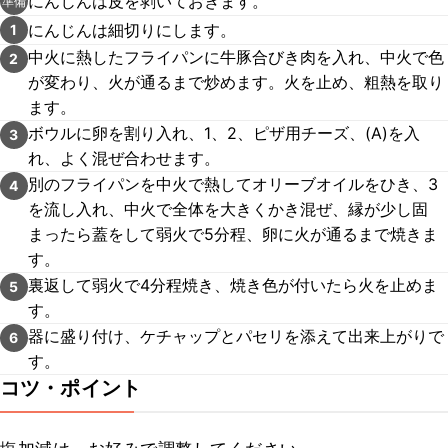
にんじんは皮を剥いておきます。
準備
にんじんは細切りにします。
1
中火に熱したフライパンに牛豚合びき肉を入れ、中火で色
2
が変わり、火が通るまで炒めます。火を止め、粗熱を取り
ます。
ボウルに卵を割り入れ、1、2、ピザ用チーズ、(A)を入
3
れ、よく混ぜ合わせます。
別のフライパンを中火で熱してオリーブオイルをひき、3
4
を流し入れ、中火で全体を大きくかき混ぜ、縁が少し固
まったら蓋をして弱火で5分程、卵に火が通るまで焼きま
す。
裏返して弱火で4分程焼き、焼き色が付いたら火を止めま
5
す。
器に盛り付け、ケチャップとパセリを添えて出来上がりで
6
す。
コツ・ポイント