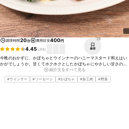
836
20
400
調理時間
費用目安
分
円
4.45
保存
(
44
)
今晩のおかずに、かぼちゃとウインナーのハニーマスタード和えはい
かがでしょうか。甘くてホクホクとしたかぼちゃにやさしい甘さのは
紹介文をすべて見る
ちみつと、さわやかな香りのマスタードで味つけすると、とてもおい
しいですよ。ぜひ作ってみてくださいね。
#
ウインナー
#
ソーセージ
#
かぼちゃ
#
加工肉
#
野菜