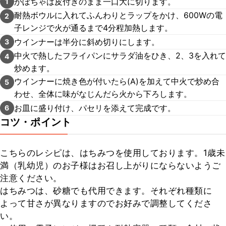
かぼちゃは皮付きのまま一口大に切ります。
1
耐熱ボウルに入れてふんわりとラップをかけ、600Wの電
2
子レンジで火が通るまで4分程加熱します。
ウインナーは半分に斜め切りにします。
3
中火で熱したフライパンにサラダ油をひき、2、3を入れて
4
炒めます。
ウインナーに焼き色が付いたら(A)を加えて中火で炒め合
5
わせ、全体に味がなじんだら火から下ろします。
お皿に盛り付け、パセリを添えて完成です。
6
コツ・ポイント
こちらのレシピは、はちみつを使用しております。1歳未
満（乳幼児）のお子様はお召し上がりにならないようご
注意ください。

はちみつは、砂糖でも代用できます。それぞれ種類に
よって甘さが異なりますのでお好みで調整してくださ
い。
