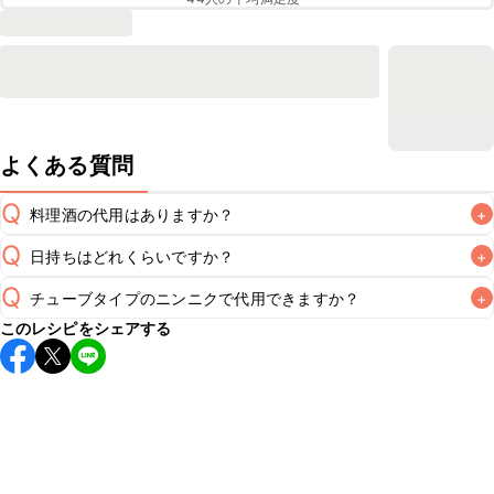
よくある質問
Q
料理酒の代用はありますか？
+
Q
日持ちはどれくらいですか？
+
A
Q
チューブタイプのニンニクで代用できますか？
+
保存期間は冷蔵で翌日中が目安です。なるべくお早めにお召
このレシピをシェアする
し上がりください。

A
チューブタイプのニンニクを使用してもお作りいただけま
A
す。レシピと同量を目安に加え、お好みの風味になるようご
※日持ちは目安です。
こちら
の注意事項をご確認の上、正し