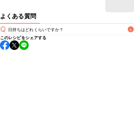
よくある質問
Q
日持ちはどれくらいですか？
+
このレシピをシェアする
保存期間は冷蔵で翌日中が目安です。なるべくお早めにお召
し上がりください。

A
※日持ちは目安です。
こちら
の注意事項をご確認の上、正し