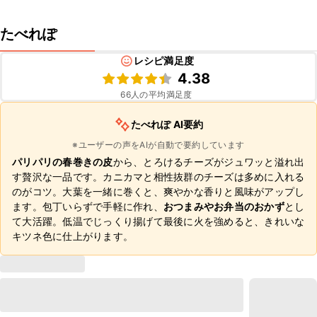
たべれぽ
レシピ満足度
4.38
66
人の平均満足度
たべれぽ AI要約
※ユーザーの声をAIが自動で要約しています
パリパリの春巻きの皮
から、とろけるチーズがジュワッと溢れ出
す贅沢な一品です。カニカマと相性抜群のチーズは多めに入れる
のがコツ。大葉を一緒に巻くと、爽やかな香りと風味がアップし
ます。包丁いらずで手軽に作れ、
おつまみやお弁当のおかず
とし
て大活躍。低温でじっくり揚げて最後に火を強めると、きれいな
キツネ色に仕上がります。