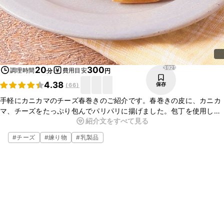
3921
20
300
調理時間
費用目安
分
円
4.38
保存
(
66
)
手軽にカニカマのチーズ春巻きのご紹介です。春巻きの皮に、カニカ
マ、チーズをたっぷり包んでパリパリに揚げました。包丁を使用しな
紹介文をすべて見る
いので、とってもお手軽に作れますよ。おかずにもおつまみにもおす
すめの一品ですので、ぜひ作ってみてくださいね。
#
チーズ
#
練り物
#
乳製品