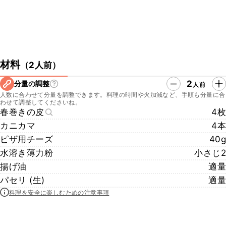
材料
（
2人前
）
2
分量の調整
人前
人数に合わせて分量を調整できます。料理の時間や火加減など、手順も分量に合
わせて調整してくださいね。
春巻きの皮
4枚
カニカマ
4本
ピザ用チーズ
40g
水溶き薄力粉
小さじ2
揚げ油
適量
パセリ (生)
適量
料理を安全に楽しむための注意事項