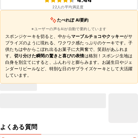
4.44
22
人の平均満足度
たべれぽ AI要約
※ユーザーの声をAIが自動で要約しています
スポンジケーキを切ると、中から
マーブルチョコやクッキー
がサ
プライズのように現れる、ワクワク感たっぷりのケーキです。子
供たちは中からこぼれ出るお菓子に大興奮で、笑顔があふれま
す。
切り分けた瞬間の驚きと喜びの表情
は格別！スポンジ生地は
白身を別立てにすると、ふんわりと膨らみます。お誕生日やジェ
ンダーリビールなど、特別な日のサプライズケーキとして大活躍
しています。
よくある質問