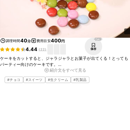
2543
40
400
調理時間
費用目安
分
円
4.44
保存
(
22
)
ケーキをカットすると、ジャラジャラとお菓子が出てくる！とっても
パーティー向けのケーキです。
紹介文をすべて見る
中に入れるお菓子はお好みで沢山入れると、とても盛り上がります
ね！
#
チョコ
#
スイーツ
#
生クリーム
#
乳製品
お子様はもちろん、大人もとても楽しめるケーキです。