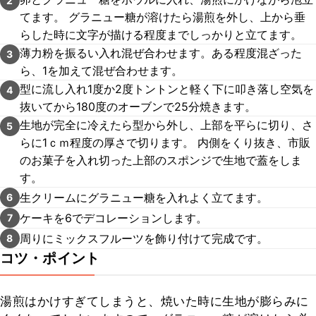
2
てます。 グラニュー糖が溶けたら湯煎を外し、上から垂
らした時に文字が描ける程度までしっかりと立てます。
薄力粉を振るい入れ混ぜ合わせます。ある程度混ざった
3
ら、1を加えて混ぜ合わせます。
型に流し入れ1度か2度トントンと軽く下に叩き落し空気を
4
抜いてから180度のオーブンで25分焼きます。
生地が完全に冷えたら型から外し、上部を平らに切り、さ
5
らに1ｃｍ程度の厚さで切ります。 内側をくり抜き、市販
のお菓子を入れ切った上部のスポンジで生地で蓋をしま
す。
生クリームにグラニュー糖を入れよく立てます。
6
ケーキを6でデコレーションします。
7
周りにミックスフルーツを飾り付けて完成です。
8
コツ・ポイント
湯煎はかけすぎてしまうと、焼いた時に生地が膨らみに