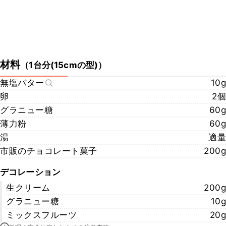
材料
（
1台分(15cmの型)
）
無塩バター
10g
卵
2個
グラニュー糖
60g
薄力粉
60g
湯
適量
市販のチョコレート菓子
200g
デコレーション
生クリーム
200g
グラニュー糖
10g
ミックスフルーツ
20g