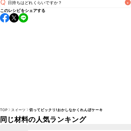
Q
日持ちはどれくらいですか？
+
このレシピをシェアする
保存期間は冷蔵で当日中が目安です。なるべくお早めにお召
し上がりください。

A
※日持ちは目安です。
こちら
の注意事項をご確認の上、正し
TOP
スイーツ
切ってビックリ!おかしなかくれんぼケーキ
同じ材料の人気ランキング