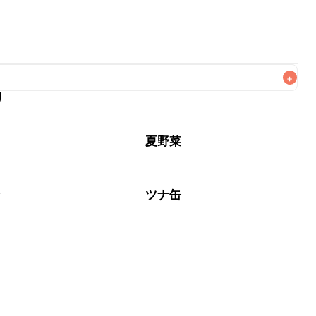
+
リ
なるべくお早めにお召し上がりください。

菜
夏野菜
介
ツナ缶