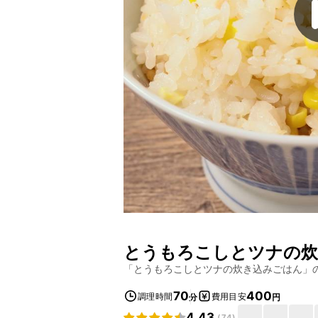
とうもろこしとツナの炊
「
とうもろこしとツナの炊き込みごはん
」
70
400
調理時間
費用目安
分
円
4.43
(
74
)