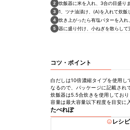
炊飯器に米を入れ、3合の目盛り
2
1、ツナ油漬け、(A)を入れて炊飯
3
炊き上がったら有塩バターを入れ
4
器に盛り付け、小ねぎを散らして
5
コツ・ポイント
白だしは10倍濃縮タイプを使用し
なるので、パッケージに記載されて
炊飯器は5.5合炊きを使用してお
容量は最大容量以下程度を目安に
たべれぽ
レシピ