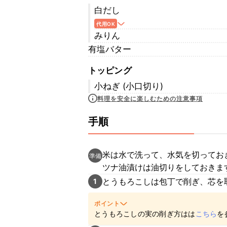
白だし
代用OK
みりん
有塩バター
トッピング
小ねぎ (小口切り)
料理を安全に楽しむための注意事項
手順
米は水で洗って、水気を切ってお
準備
ツナ油漬けは油切りをしておきま
とうもろこしは包丁で削ぎ、芯を
1
ポイント
とうもろこしの実の削ぎ方はは
こちら
を