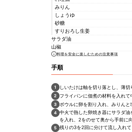
みりん
しょうゆ
砂糖
すりおろし生姜
サラダ油
山椒
料理を安全に楽しむための注意事項
手順
しいたけは軸を切り落とし、薄切
1
フライパンに佃煮の材料を入れて
2
ボウルに卵を割り入れ、みりんと
3
中火で熱した卵焼き器にサラダ油を
4
を入れ、2をのせて奥から手前に
残りの3を2回に分けて流し入れ
5