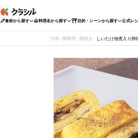
食材から探す
料理名から探す
目的・シーンから探す
公式レ
TOP
卵料理
卵焼き
しいたけ佃煮入り卵