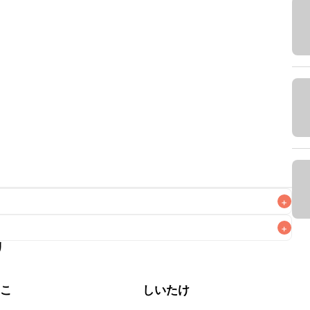
+
+
リ
なるべくお早めにお召し上がりください。

のこ
しいたけ