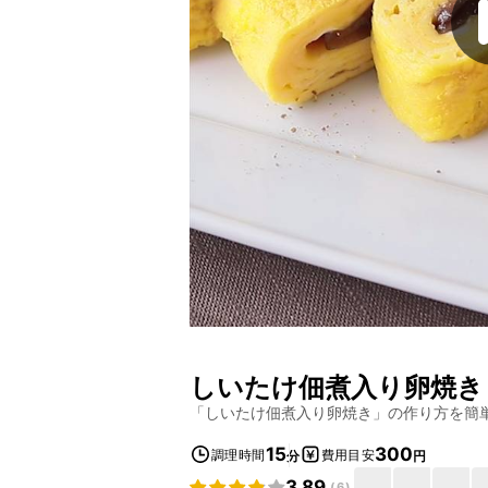
しいたけ佃煮入り卵焼き
「
しいたけ佃煮入り卵焼き
」の作り方を簡
15
300
調理時間
費用目安
分
円
3.89
(
6
)