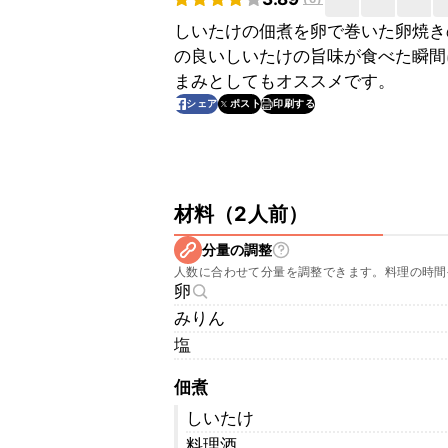
しいたけの佃煮を卵で巻いた卵焼き
の良いしいたけの旨味が食べた瞬間
まみとしてもオススメです。
印刷する
シェア
ポスト
材料
（
2人前
）
分量の調整
人数に合わせて分量を調整できます。料理の時間
卵
みりん
塩
佃煮
しいたけ
料理酒