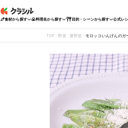
食材から探す
料理名から探す
目的・シーンから探す
公式レ
TOP
野菜
夏野菜
モロッコいんげんのガ