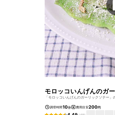
モロッコいんげんのガー
「
モロッコいんげんのガーリックソテー
」
10
200
調理時間
費用目安
分
円
4.49
(
48
)