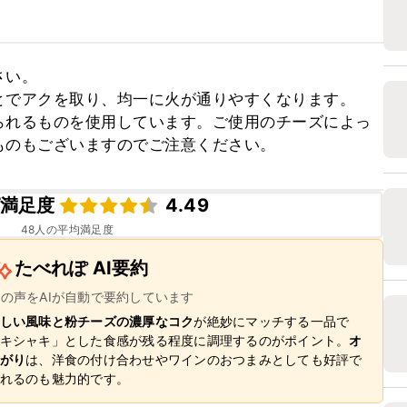
い。

でアクを取り、均一に火が通りやすくなります。

られるものを使用しています。ご使用のチーズによっ
ものもございますのでご注意ください。
満足度
4.49
48
人の平均満足度
たべれぽ AI要約
ーの声をAIが自動で要約しています
しい風味と粉チーズの濃厚なコク
が絶妙にマッチする一品で
キシャキ」とした食感が残る程度に調理するのがポイント。
オ
がり
は、洋食の付け合わせやワインのおつまみとしても好評で
れるのも魅力的です。