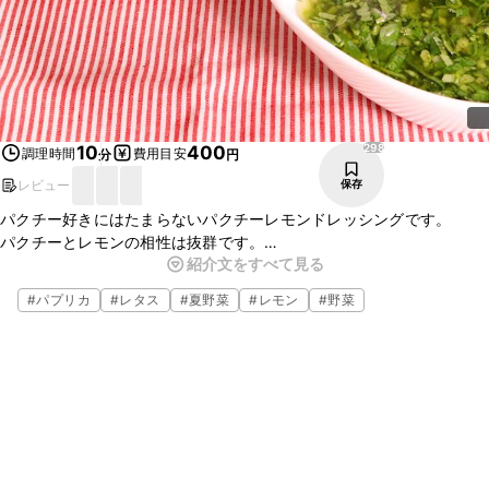
298
10
400
調理時間
費用目安
分
円
レビュー
保存
パクチー好きにはたまらないパクチーレモンドレッシングです。
パクチーとレモンの相性は抜群です。
紹介文をすべて見る
ニンニクも入ってるのでサラダだけではなくお肉にかけてもとっても
美味しいですよ。
#
パプリカ
#
レタス
#
夏野菜
#
レモン
#
野菜
簡単なので是非、作ってみてくださいね。