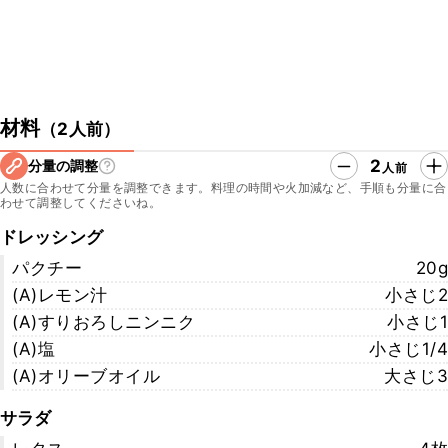
材料
（
2人前
）
2
分量の調整
人前
人数に合わせて分量を調整できます。料理の時間や火加減など、手順も分量に合
わせて調整してくださいね。
ドレッシング
パクチー
20g
(A)レモン汁
小さじ2
(A)すりおろしニンニク
小さじ1
(A)塩
小さじ1/4
(A)オリーブオイル
大さじ3
サラダ