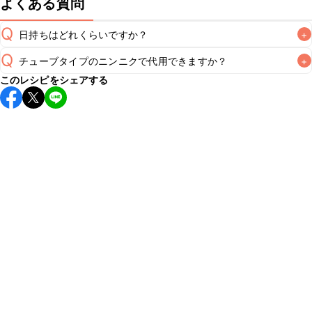
よくある質問
Q
日持ちはどれくらいですか？
+
Q
チューブタイプのニンニクで代用できますか？
+
保存期間は冷蔵で2~3日が目安です。なるべくお早めにお召
このレシピをシェアする
し上がりください。

A
チューブタイプのニンニクを使用してもお作りいただけま
A
す。小さじ1を目安に加え、お好みの風味になるようご調節く
※日持ちは目安です。
こちら
の注意事項をご確認の上、正し