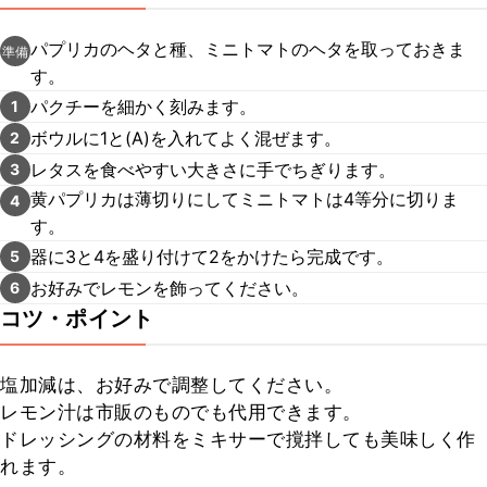
パプリカのヘタと種、ミニトマトのヘタを取っておきま
準備
す。
パクチーを細かく刻みます。
1
ボウルに1と(A)を入れてよく混ぜます。
2
レタスを食べやすい大きさに手でちぎります。
3
黄パプリカは薄切りにしてミニトマトは4等分に切りま
4
す。
器に3と4を盛り付けて2をかけたら完成です。
5
お好みでレモンを飾ってください。
6
コツ・ポイント
塩加減は、お好みで調整してください。

レモン汁は市販のものでも代用できます。

ドレッシングの材料をミキサーで撹拌しても美味しく作
れます。