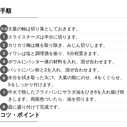
手順
大葉の軸は切り落としておきます。
準備
スライスチーズは半分に切ります。
1
カリカリ梅は種を取り除き、みじん切りします。
2
イワシは塩と調理酒を振り、5分程置きます。
3
ボウルにバッター液の材料を入れ、混ぜ合わせます。
4
バットにパン粉と2を入れ、混ぜ合わせます。
5
水分を拭き取った3に1、大葉の順にのせ、4をくぐらせ、
6
5をしっかり付けます。
中火で熱したフライパンにサラダ油をひき6を入れ揚げ焼
7
きします。両面色づいたら、油を切ります。
器に盛り付けて完成です。
8
コツ・ポイント