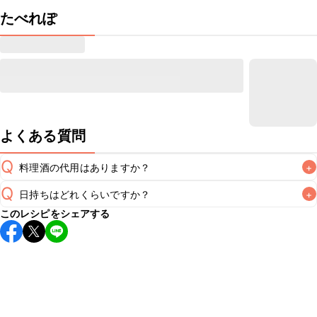
たべれぽ
よくある質問
Q
料理酒の代用はありますか？
+
Q
日持ちはどれくらいですか？
+
A
このレシピをシェアする
保存期間は冷蔵で翌日中が目安です。なるべくお早めにお召
し上がりください。

A
※日持ちは目安です。
こちら
の注意事項をご確認の上、正し