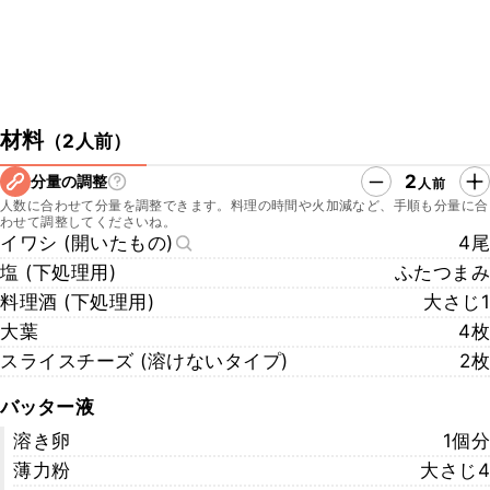
材料
（
2人前
）
2
分量の調整
人前
人数に合わせて分量を調整できます。料理の時間や火加減など、手順も分量に合
わせて調整してくださいね。
イワシ (開いたもの)
4尾
塩 (下処理用)
ふたつまみ
料理酒 (下処理用)
大さじ1
大葉
4枚
スライスチーズ (溶けないタイプ)
2枚
バッター液
溶き卵
1個分
薄力粉
大さじ4