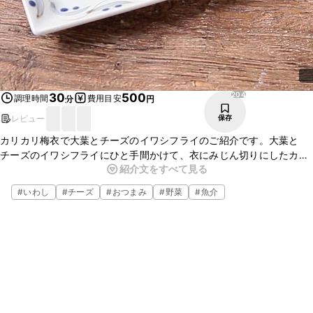
204
30
500
調理時間
費用目安
分
円
レビュー
保存
カリカリ梅衣で大葉とチーズのイワシフライのご紹介です。大葉と
チーズのイワシフライにひと手間かけて、衣にみじん切りにしたカリ
紹介文をすべて見る
カリ梅を加えて揚げました。さわやかな大葉の香りとチーズのコク、
カリカリ梅の甘酸っぱさを感じる一品です。ぜひお試しください。
#
いわし
#
チーズ
#
おつまみ
#
野菜
#
魚介