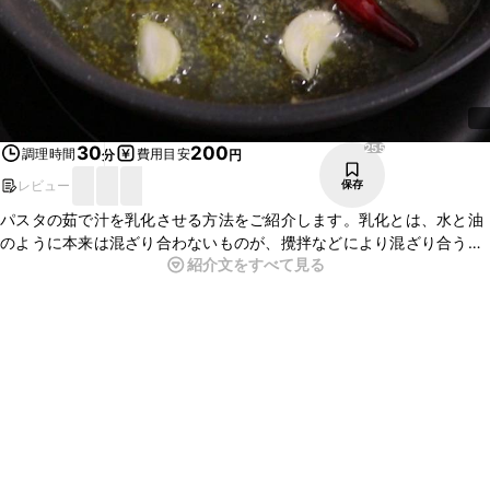
255
30
200
調理時間
費用目安
分
円
レビュー
保存
パスタの茹で汁を乳化させる方法をご紹介します。乳化とは、水と油
のように本来は混ざり合わないものが、攪拌などにより混ざり合うこ
紹介文をすべて見る
とをいいます。パスタでの乳化は、主にぺペロンチーノで用いられ、
オリーブオイルと茹で汁を乳化させ、ソースを麺によく絡ませること
ができます。ぜひ活用して、様々なパスタ料理を作ってみてください
ね。