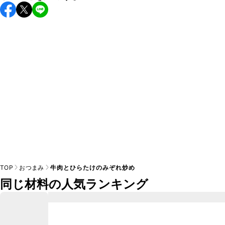
保存期間は冷蔵で翌日中が目安です。なるべくお早めにお召
し上がりください。

A
※日持ちは目安です。
こちら
の注意事項をご確認の上、正し
TOP
おつまみ
牛肉とひらたけのみぞれ炒め
同じ材料の人気ランキング