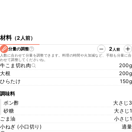
材料
（
2人前
）
2
分量の調整
人前
人数に合わせて分量を調整できます。料理の時間や火加減など、手順も分量に合
わせて調整してくださいね。
牛こま切れ肉
200g
大根
200g
ひらたけ
150g
調味料
ポン酢
大さじ3
砂糖
大さじ1
ごま油
小さじ1
小ねぎ (小口切り)
適量