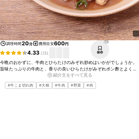
522
20
600
調理時間
費用目安
分
円
4.33
保存
(
15
)
今晩のおかずに、牛肉とひらたけのみぞれ炒めはいかがでしょうか。
旨味たっぷりの牛肉と、香りの良いひらたけがみぞれポン酢とよく合
紹介文をすべて見る
い、ごはんのおかずにぴったりですよ。お酒のおつまみにも最適なの
で、ぜひ作ってみてくださいね。
#
牛こま切れ肉
#
大根
#
牛肉
#
野菜
#
肉