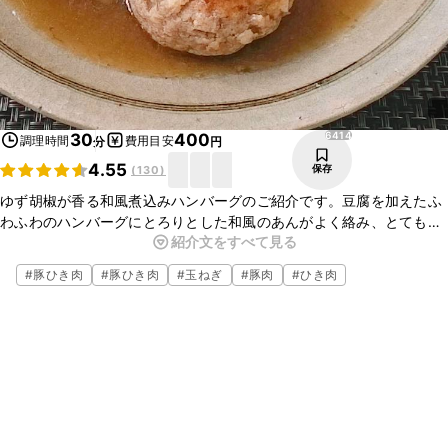
6414
30
400
調理時間
費用目安
分
円
4.55
保存
(
130
)
ゆず胡椒が香る和風煮込みハンバーグのご紹介です。豆腐を加えたふ
わふわのハンバーグにとろりとした和風のあんがよく絡み、とてもお
紹介文をすべて見る
いしいです。ゆず胡椒の風味がとてもよく、クセになるおいしさで
す。ぜひお試しください。
#
豚ひき肉
#
豚ひき肉
#
玉ねぎ
#
豚肉
#
ひき肉