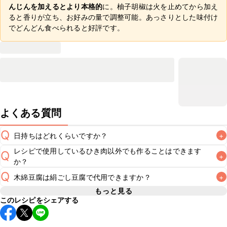
んじんを加えるとより本格的
に。柚子胡椒は火を止めてから加え
ると香りが立ち、お好みの量で調整可能。あっさりとした味付け
でどんどん食べられると好評です。
よくある質問
Q
日持ちはどれくらいですか？
+
レシピで使用しているひき肉以外でも作ることはできます
Q
+
保存期間は冷蔵で翌日中が目安です。なるべくお早めにお召
か？
し上がりください。

Q
A
木綿豆腐は絹ごし豆腐で代用できますか？
+
A
※日持ちは目安です。
こちら
の注意事項をご確認の上、正し
もっと見る
このレシピをシェアする
絹ごし豆腐で代用できます。木綿豆腐と比べて水分が多いた
A