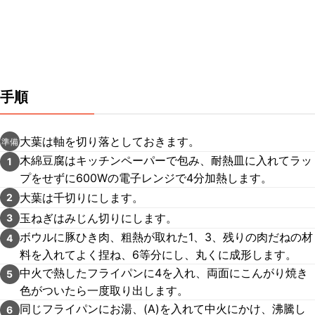
手順
大葉は軸を切り落としておきます。
準備
木綿豆腐はキッチンペーパーで包み、耐熱皿に入れてラッ
1
プをせずに600Wの電子レンジで4分加熱します。
大葉は千切りにします。
2
玉ねぎはみじん切りにします。
3
ボウルに豚ひき肉、粗熱が取れた1、3、残りの肉だねの材
4
料を入れてよく捏ね、6等分にし、丸くに成形します。
中火で熱したフライパンに4を入れ、両面にこんがり焼き
5
色がついたら一度取り出します。
同じフライパンにお湯、(A)を入れて中火にかけ、沸騰し
6