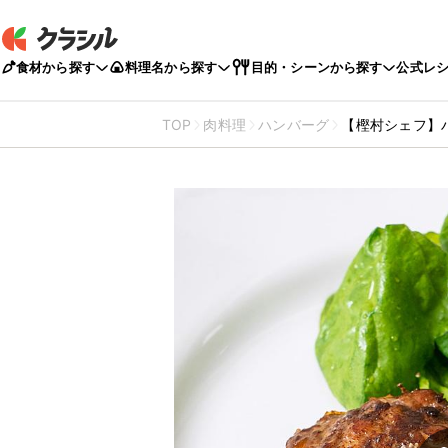
食材から探す
料理名から探す
目的・シーンから探す
公式レ
TOP
肉料理
ハンバーグ
【樫村シェフ】