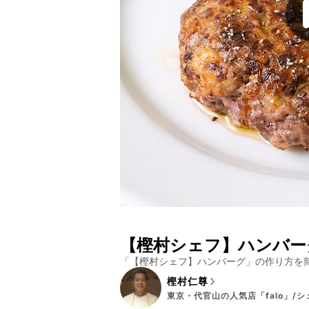
【樫村シェフ】ハンバー
「
【樫村シェフ】ハンバーグ
」の作り方を
樫村仁尊
東京・代官山の人気店「falo」/シ