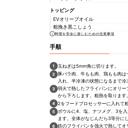
トッピング
EVオリーブオイル
粗挽き黒こしょう
料理を安全に楽しむための注意事項
手順
玉ねぎは5mm角に切ります。
1
豚バラ肉、牛もも肉、鶏もも肉は
2
入れ、半冷凍の状態になるまで冷
弱火で熱したフライパンにオリー
3
から下ろします。粗熱を取ります
2をフードプロセッサーに入れて
4
ボウルに4、塩、ナツメグ、3を
5
ます。全体がなじんだら3等分に
鉄のフライパンを強火で熱してオ
6