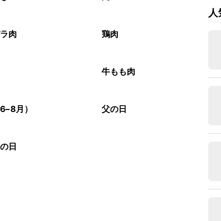
人
バラ肉
鶏肉
肉
牛もも肉
6–8月）
父の日
老の日