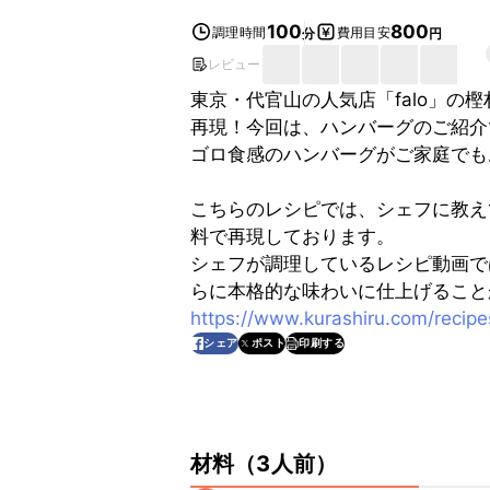
100
800
調理時間
費用目安
分
円
レビュー
東京・代官山の人気店「falo」の
再現！今回は、ハンバーグのご紹介
ゴロ食感のハンバーグがご家庭でも
こちらのレシピでは、シェフに教え
料で再現しております。
シェフが調理しているレシピ動画で
らに本格的な味わいに仕上げること
https://www.kurashiru.com/reci
印刷する
シェア
ポスト
材料
（
3人前
）