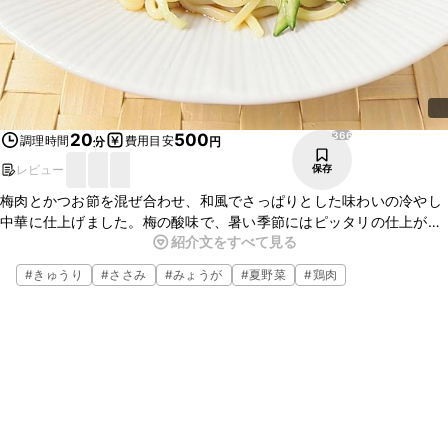
366
20
500
調理時間
費用目安
分
円
レビュー
保存
梅肉とかつお節を混ぜ合わせ、和風でさっぱりとした味わいの冷やし
中華に仕上げました。梅の酸味で、暑い季節にはピッタリの仕上がり
紹介文をすべて見る
ですよ。タレに梅を混ぜ込む量で風味も変わります。ぜひ一度試して
みてくださいね。
#
きゅうり
#
ささみ
#
みょうが
#
夏野菜
#
鶏肉