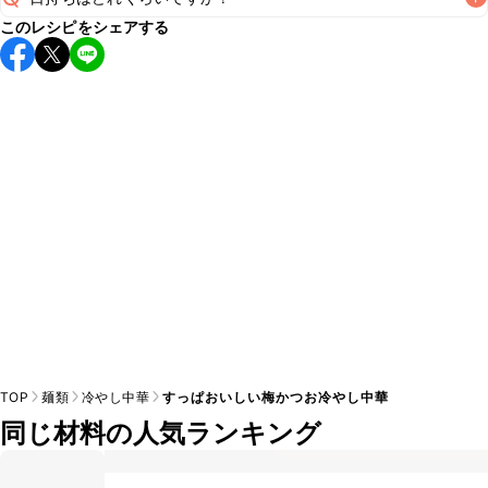
A
このレシピをシェアする
こちらのレシピは出来たてをお召し上がりいただくことをお
すすめします。

A
※日持ちは目安です。
こちら
の注意事項をご確認の上、正し
TOP
麺類
冷やし中華
すっぱおいしい梅かつお冷やし中華
同じ材料の人気ランキング