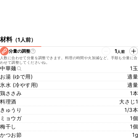
材料
（
1人前
）
1
分量の調整
人前
人数に合わせて分量を調整できます。料理の時間や火加減など、手順も分量に合
わせて調整してくださいね。
中華麺
1玉
お湯 (ゆで用)
適量
氷水 (冷やす用)
適量
鶏ささみ
1本
料理酒
大さじ1
きゅうり
1/3本
ミョウガ
1個
梅干し
1個
かつお節
1g