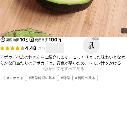
2035
10
100
調理時間
費用目安
分
円
4.48
保存
(
35
)
アボカドの皮の剥き方をご紹介します。こっくりとした味わいとなめ
らかな口当たりのアボカドは、変色が早いため、レモン汁をかけるこ
紹介文をすべて見る
とで綺麗な淡い緑色が保たれます。レモンの香りと酸味を生かしてサ
ラダやカルパッチョなどに合いますし、揚げ物やグラタンなども美味
#
アボカド
#
野菜料理の基本
#
野菜
#
料理の基本
しくお作りいただけますよ。丁寧に剥くことで、無駄なくアボカドを
召し上がれますのでぜひ挑戦してみてくださいね。