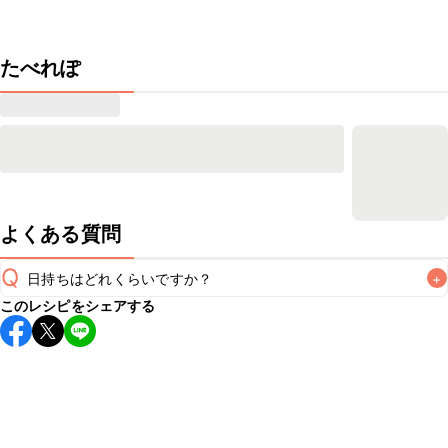
たべれぽ
よくある質問
Q
日持ちはどれくらいですか？
+
このレシピをシェアする
保存期間は冷蔵で当日中が目安です。なるべくお早めにお召
し上がりください。

A
※日持ちは目安です。
こちら
の注意事項をご確認の上、正し