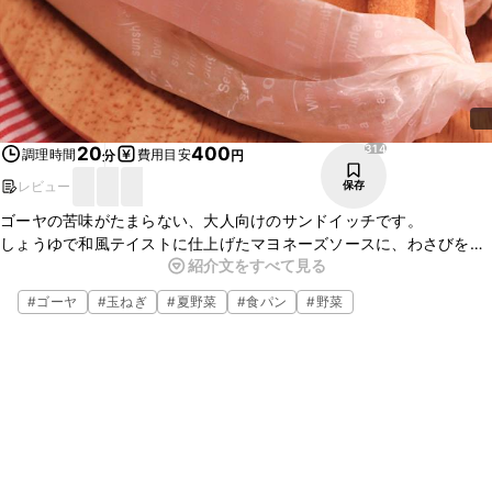
314
20
400
調理時間
費用目安
分
円
レビュー
保存
ゴーヤの苦味がたまらない、大人向けのサンドイッチです。
しょうゆで和風テイストに仕上げたマヨネーズソースに、わさびを入
紹介文をすべて見る
れて全体を引き締めました。
一味違うサンドイッチが食べたい時に、ぜひお試しください。
#
ゴーヤ
#
玉ねぎ
#
夏野菜
#
食パン
#
野菜