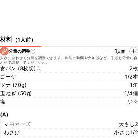
材料
（
1人前
）
1
分量の調整
人前
人数に合わせて分量を調整できます。料理の時間や火加減など、手順も分量に合
わせて調整してくださいね。
食パン (8枚切)
2枚
ゴーヤ
1/2本
ツナ (70g)
1缶
玉ねぎ (50g)
1/4個
塩
少々
(A)
マヨネーズ
大さじ2
わさび
小さじ1/2