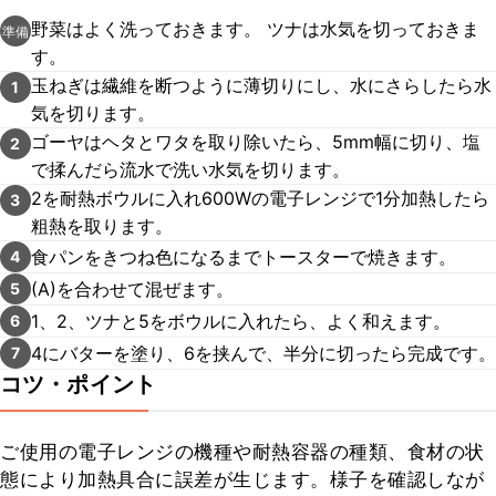
野菜はよく洗っておきます。 ツナは水気を切っておきま
準備
す。
玉ねぎは繊維を断つように薄切りにし、水にさらしたら水
1
気を切ります。
ゴーヤはヘタとワタを取り除いたら、5mm幅に切り、塩
2
で揉んだら流水で洗い水気を切ります。
2を耐熱ボウルに入れ600Wの電子レンジで1分加熱したら
3
粗熱を取ります。
食パンをきつね色になるまでトースターで焼きます。
4
(A)を合わせて混ぜます。
5
1、2、ツナと5をボウルに入れたら、よく和えます。
6
4にバターを塗り、6を挟んで、半分に切ったら完成です。
7
コツ・ポイント
ご使用の電子レンジの機種や耐熱容器の種類、食材の状
態により加熱具合に誤差が生じます。様子を確認しなが