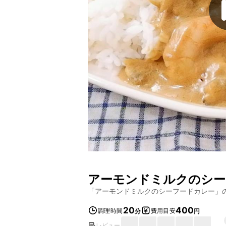
アーモンドミルクのシー
「
アーモンドミルクのシーフードカレー
」
20
400
調理時間
費用目安
分
円
レビュー