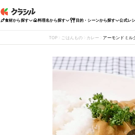
食材から探す
料理名から探す
目的・シーンから探す
公式レ
TOP
ごはんもの
カレー
アーモンドミル