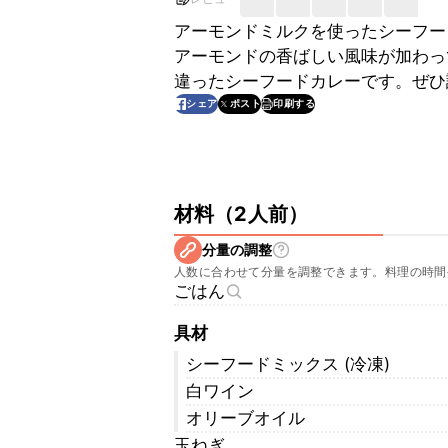
アーモンドミルクを使ったシーフー
アーモンドの香ばしい風味が加わっ
違ったシーフードカレーです。ぜひ
印刷する
シェア
ポスト
材料
（
2人前
）
分量の調整
人数に合わせて分量を調整できます。料理の時間
ごはん
具材
シーフードミックス (冷凍)
白ワイン
オリーブオイル
玉ねぎ