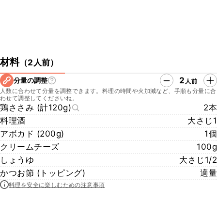
材料
（
2人前
）
2
分量の調整
人前
人数に合わせて分量を調整できます。料理の時間や火加減など、手順も分量に合
わせて調整してくださいね。
鶏ささみ (計120g)
2本
料理酒
大さじ1
アボカド (200g)
1個
クリームチーズ
100g
しょうゆ
大さじ1/2
かつお節 (トッピング)
適量
料理を安全に楽しむための注意事項