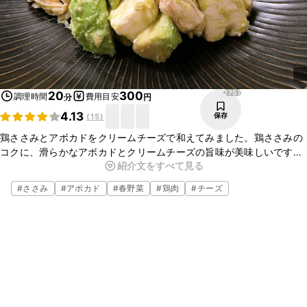
2757
20
300
調理時間
費用目安
分
円
4.13
保存
(
15
)
鶏ささみとアボカドをクリームチーズで和えてみました。鶏ささみの
コクに、滑らかなアボカドとクリームチーズの旨味が美味しいです。
紹介文をすべて見る
味付けはシンプルにしょうゆのみで食材の旨味が引き立ちます。お酒
にもよく合いますので、是非お試しくださいね。
#
ささみ
#
アボカド
#
春野菜
#
鶏肉
#
チーズ