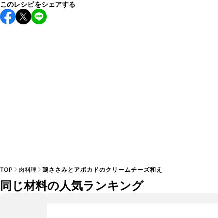
このレシピをシェアする
保存期間は冷蔵で当日中が目安です。なるべくお早めにお召
し上がりください。

A
※日持ちは目安です。
こちら
の注意事項をご確認の上、正し
TOP
肉料理
鶏ささみとアボカドのクリームチーズ和え
同じ材料の人気ランキング