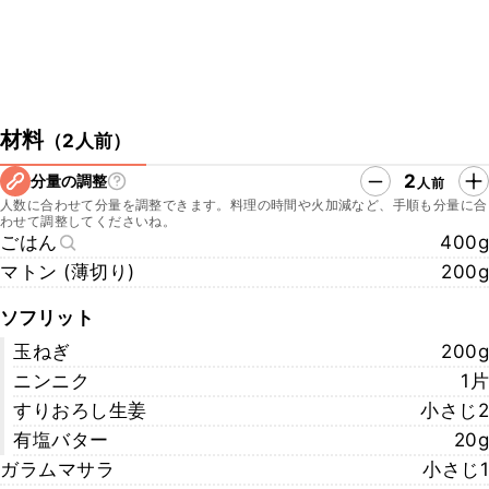
材料
（
2人前
）
2
分量の調整
人前
人数に合わせて分量を調整できます。料理の時間や火加減など、手順も分量に合
わせて調整してくださいね。
ごはん
400g
マトン (薄切り)
200g
ソフリット
玉ねぎ
200g
ニンニク
1片
すりおろし生姜
小さじ2
有塩バター
20g
ガラムマサラ
小さじ1