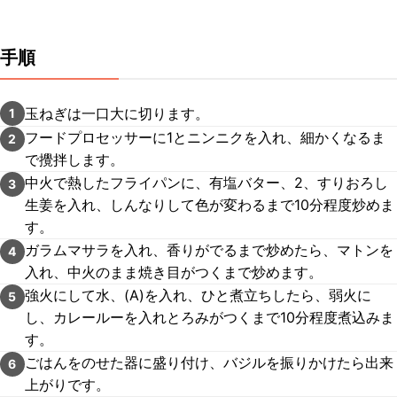
手順
玉ねぎは一口大に切ります。
1
フードプロセッサーに1とニンニクを入れ、細かくなるま
2
で攪拌します。
中火で熱したフライパンに、有塩バター、2、すりおろし
3
生姜を入れ、しんなりして色が変わるまで10分程度炒めま
す。
ガラムマサラを入れ、香りがでるまで炒めたら、マトンを
4
入れ、中火のまま焼き目がつくまで炒めます。
強火にして水、(A)を入れ、ひと煮立ちしたら、弱火に
5
し、カレールーを入れとろみがつくまで10分程度煮込みま
す。
ごはんをのせた器に盛り付け、バジルを振りかけたら出来
6
上がりです。