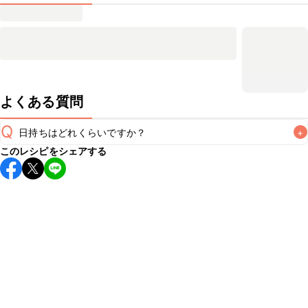
よくある質問
Q
日持ちはどれくらいですか？
+
このレシピをシェアする
保存期間は冷蔵で翌日中が目安です。なるべくお早めにお召
し上がりください。

A
※日持ちは目安です。
こちら
の注意事項をご確認の上、正し