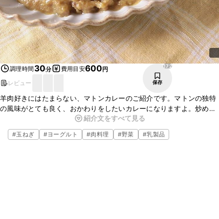
172
30
600
調理時間
費用目安
分
円
レビュー
保存
羊肉好きにはたまらない、マトンカレーのご紹介です。マトンの独特
の風味がとても良く、おかわりをしたいカレーになりますよ。炒め油
紹介文をすべて見る
として入れたバターがよいアクセントになります。ヨーグルトを入れ
てまろやかに仕上げているので、辛味が苦手な方にもおすすめです。
#
玉ねぎ
#
ヨーグルト
#
肉料理
#
野菜
#
乳製品