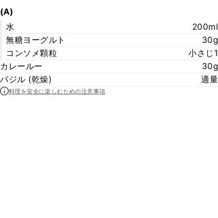
(A)
水
200ml
無糖ヨーグルト
30g
コンソメ顆粒
小さじ1
カレールー
30g
バジル (乾燥)
適量
料理を安全に楽しむための注意事項