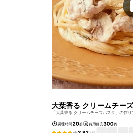
大葉香る クリームチー
「
大葉香る クリームチーズパスタ
」の作り
20
300
調理時間
費用目安
分
円
3.82
(
6
)