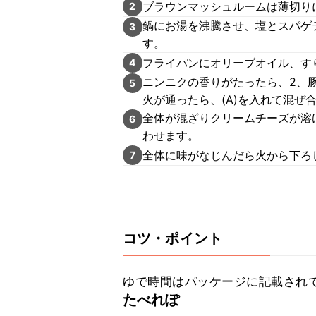
ブラウンマッシュルームは薄切り
2
鍋にお湯を沸騰させ、塩とスパゲ
3
す。
フライパンにオリーブオイル、す
4
ニンニクの香りがたったら、2、
5
火が通ったら、(A)を入れて混ぜ
全体が混ざりクリームチーズが溶
6
わせます。
全体に味がなじんだら火から下ろ
7
コツ・ポイント
ゆで時間はパッケージに記載され
たべれぽ