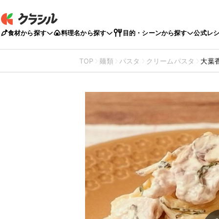
食材から探す
料理名から探す
目的・シーンから探す
公式レ
TOP
麺類
パスタ
クリームパスタ
大葉