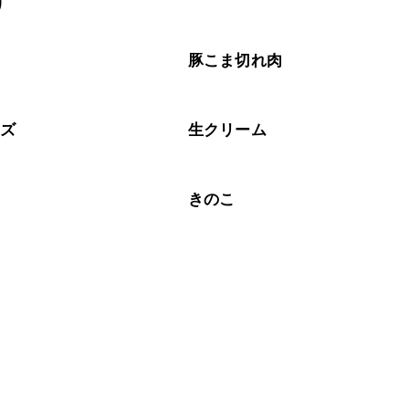
リ
がりいただくことをおすすめします。

肉
豚こま切れ肉
ーズ
生クリーム
菜
きのこ