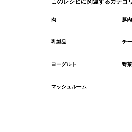
このレシピに関連するカテゴ
こちらのレシピは出来たてをお召し上
A
※日持ちは目安です。
こちら
肉
豚
乳製品
チ
ヨーグルト
野
マッシュルーム