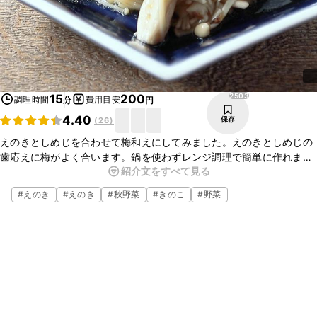
2503
15
200
調理時間
費用目安
分
円
4.40
保存
(
26
)
えのきとしめじを合わせて梅和えにしてみました。えのきとしめじの
歯応えに梅がよく合います。鍋を使わずレンジ調理で簡単に作れます
紹介文をすべて見る
ので、初心者の方にもおすすめです。何かもう一品ほしい時やお酒の
おつまみとして、是非お試しくださいね。
#
えのき
#
えのき
#
秋野菜
#
きのこ
#
野菜