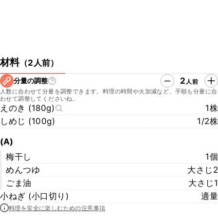
材料
（
2人前
）
2
分量の調整
人前
人数に合わせて分量を調整できます。料理の時間や火加減など、手順も分量に合
わせて調整してくださいね。
えのき (180g)
1株
しめじ (100g)
1/2株
(A)
梅干し
1個
めんつゆ
大さじ2
ごま油
大さじ1
小ねぎ (小口切り)
適量
料理を安全に楽しむための注意事項