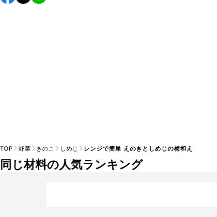
し上がりください。

A
※日持ちは目安です。
こちら
の注意事項をご確認の上、正し
TOP
野菜
きのこ
しめじ
レンジで簡単 えのきとしめじの梅和え
同じ材料の人気ランキング