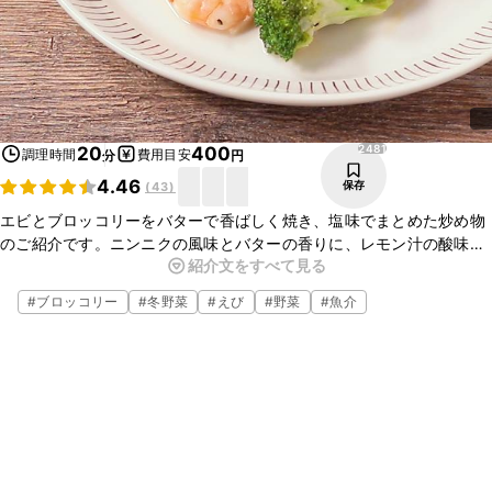
2481
20
400
調理時間
費用目安
分
円
4.46
保存
(
43
)
エビとブロッコリーをバターで香ばしく焼き、塩味でまとめた炒め物
のご紹介です。ニンニクの風味とバターの香りに、レモン汁の酸味が
紹介文をすべて見る
加わりとてもおいしいですよ。夜ごはんの一品にも、お酒のおつまみ
にもピッタリです。
#
ブロッコリー
#
冬野菜
#
えび
#
野菜
#
魚介