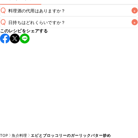
Q
料理酒の代用はありますか？
+
Q
日持ちはどれくらいですか？
+
A
このレシピをシェアする
保存期間は冷蔵で翌日中が目安です。なるべくお早めにお召
し上がりください。

A
※日持ちは目安です。
こちら
の注意事項をご確認の上、正し
TOP
魚介料理
エビとブロッコリーのガーリックバター炒め