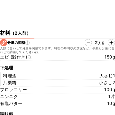
材料
（
2人前
）
2
分量の調整
人前
人数に合わせて分量を調整できます。料理の時間や火加減など、手順も分量に合
わせて調整してくださいね。
エビ (殻付き)
150g
下処理
料理酒
大さじ1
片栗粉
小さじ2
ブロッコリー
100g
ニンニク
1片
有塩バター
10g
調味料