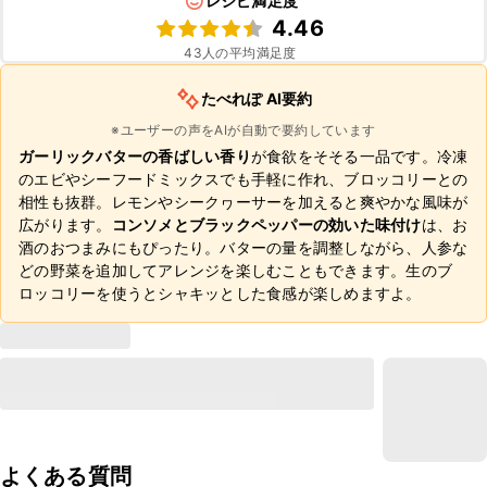
レシピ満足度
4.46
43
人の平均満足度
たべれぽ AI要約
※ユーザーの声をAIが自動で要約しています
ガーリックバターの香ばしい香り
が食欲をそそる一品です。冷凍
のエビやシーフードミックスでも手軽に作れ、ブロッコリーとの
相性も抜群。レモンやシークヮーサーを加えると爽やかな風味が
広がります。
コンソメとブラックペッパーの効いた味付け
は、お
酒のおつまみにもぴったり。バターの量を調整しながら、人参な
どの野菜を追加してアレンジを楽しむこともできます。生のブ
ロッコリーを使うとシャキッとした食感が楽しめますよ。
よくある質問