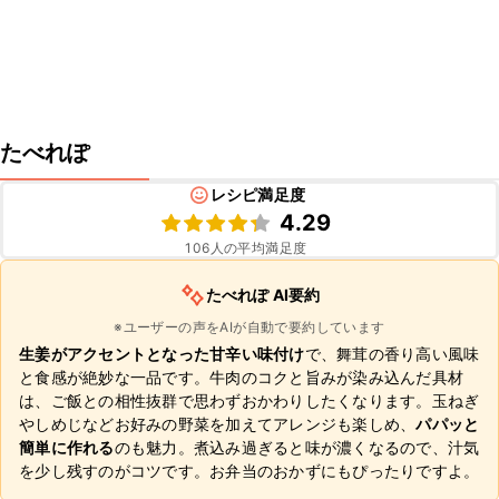
たべれぽ
レシピ満足度
4.29
106
人の平均満足度
たべれぽ AI要約
※ユーザーの声をAIが自動で要約しています
生姜がアクセントとなった甘辛い味付け
で、舞茸の香り高い風味
と食感が絶妙な一品です。牛肉のコクと旨みが染み込んだ具材
は、ご飯との相性抜群で思わずおかわりしたくなります。玉ねぎ
やしめじなどお好みの野菜を加えてアレンジも楽しめ、
パパッと
簡単に作れる
のも魅力。煮込み過ぎると味が濃くなるので、汁気
を少し残すのがコツです。お弁当のおかずにもぴったりですよ。