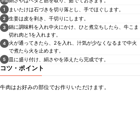
絹さやはヘタと筋を取り、茹でておきます。
準備
まいたけは石づきを切り落とし、手でほぐします。
1
生姜は皮を剥き、千切りにします。
2
鍋に調味料を入れ中火にかけ、ひと煮立ちしたら、牛こま
3
切れ肉と1を入れます。
火が通ってきたら、2を入れ、汁気が少なくなるまで中火
4
で煮たら火を止めます。
皿に盛り付け、絹さやを添えたら完成です。
5
コツ・ポイント
牛肉はお好みの部位でお作りいただけます。