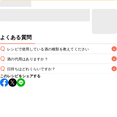
よくある質問
Q
レシピで使用している酒の種類を教えてください
+
Q
酒の代用はありますか？
+
A
Q
日持ちはどれくらいですか？
+
A
このレシピをシェアする
保存期間は冷蔵で翌日中が目安です。なるべくお早めにお召
し上がりください。

A
※日持ちは目安です。
こちら
の注意事項をご確認の上、正し