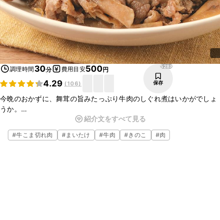
5288
30
500
調理時間
費用目安
分
円
4.29
保存
(
106
)
今晩のおかずに、舞茸の旨みたっぷり牛肉のしぐれ煮はいかがでしょ
うか。
紹介文をすべて見る
香りも良く旨みのある舞茸は、牛肉との相性が良く、しっかりとした
味付けのしぐれ煮は、ごはんにぴったりですよ。
#
牛こま切れ肉
#
まいたけ
#
牛肉
#
きのこ
#
肉
お酒のおつまみとしてもよく合いますので、是非作ってみてください
ね。