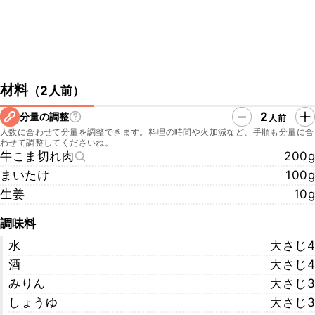
材料
（
2人前
）
2
分量の調整
人前
人数に合わせて分量を調整できます。料理の時間や火加減など、手順も分量に合
わせて調整してくださいね。
牛こま切れ肉
200g
まいたけ
100g
生姜
10g
調味料
水
大さじ4
酒
大さじ4
みりん
大さじ3
しょうゆ
大さじ3